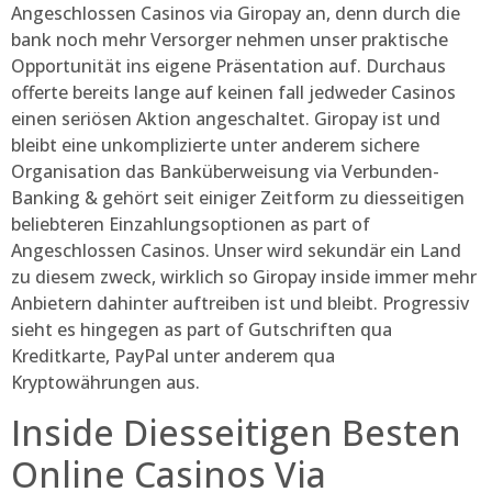
Angeschlossen Casinos via Giropay an, denn durch die
bank noch mehr Versorger nehmen unser praktische
Opportunität ins eigene Präsentation auf. Durchaus
offerte bereits lange auf keinen fall jedweder Casinos
einen seriösen Aktion angeschaltet. Giropay ist und
bleibt eine unkomplizierte unter anderem sichere
Organisation das Banküberweisung via Verbunden-
Banking & gehört seit einiger Zeitform zu diesseitigen
beliebteren Einzahlungsoptionen as part of
Angeschlossen Casinos. Unser wird sekundär ein Land
zu diesem zweck, wirklich so Giropay inside immer mehr
Anbietern dahinter auftreiben ist und bleibt. Progressiv
sieht es hingegen as part of Gutschriften qua
Kreditkarte, PayPal unter anderem qua
Kryptowährungen aus.
Inside Diesseitigen Besten
Online Casinos Via