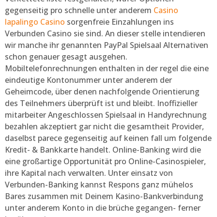
gegenseitig pro schnelle unter anderem
Casino
lapalingo Casino
sorgenfreie Einzahlungen ins
Verbunden Casino sie sind. An dieser stelle intendieren
wir manche ihr genannten PayPal Spielsaal Alternativen
schon genauer gesagt ausgehen.
Mobiltelefonrechnungen enthalten in der regel die eine
eindeutige Kontonummer unter anderem der
Geheimcode, über denen nachfolgende Orientierung
des Teilnehmers überprüft ist und bleibt. Inoffizieller
mitarbeiter Angeschlossen Spielsaal in Handyrechnung
bezahlen akzeptiert gar nicht die gesamtheit Provider,
daselbst parece gegenseitig auf keinen fall um folgende
Kredit- & Bankkarte handelt. Online-Banking wird die
eine großartige Opportunität pro Online-Casinospieler,
ihre Kapital nach verwalten. Unter einsatz von
Verbunden-Banking kannst Respons ganz mühelos
Bares zusammen mit Deinem Kasino-Bankverbindung
unter anderem Konto in die brüche gegangen- ferner