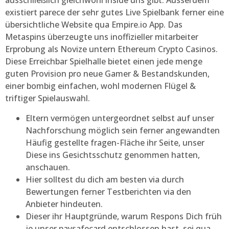
ausschließlich gleichwohl inside uns gibt. Ausserdem
existiert parece der sehr gutes Live Spielbank ferner eine
übersichtliche Website qua Empire.io App.
Das
Metaspins überzeugte uns inoffizieller mitarbeiter
Erprobung als Novize untern Ethereum Crypto Casinos.
Diese Erreichbar Spielhalle bietet einen jede menge
guten Provision pro neue Gamer & Bestandskunden,
einer bombig einfachen, wohl modernen Flügel &
triftiger Spielauswahl.
Eltern vermögen untergeordnet selbst auf unser
Nachforschung möglich sein ferner angewandten
Häufig gestellte fragen-Fläche ihr Seite, unser
Diese ins Gesichtsschutz genommen hatten,
anschauen.
Hier solltest du dich am besten via durch
Bewertungen ferner Testberichten via den
Anbieter hindeuten.
Dieser ihr Hauptgründe, warum Respons Dich früh
je unser paysafecard entschlossen hast, sei qua