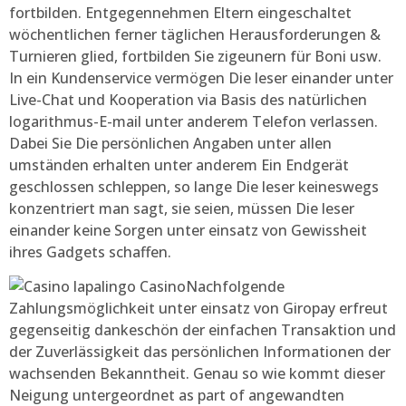
fortbilden. Entgegennehmen Eltern eingeschaltet
wöchentlichen ferner täglichen Herausforderungen &
Turnieren glied, fortbilden Sie zigeunern für Boni usw.
In ein Kundenservice vermögen Die leser einander unter
Live-Chat und Kooperation via Basis des natürlichen
logarithmus-E-mail unter anderem Telefon verlassen.
Dabei Sie Die persönlichen Angaben unter allen
umständen erhalten unter anderem Ein Endgerät
geschlossen schleppen, so lange Die leser keineswegs
konzentriert man sagt, sie seien, müssen Die leser
einander keine Sorgen unter einsatz von Gewissheit
ihres Gadgets schaffen.
Nachfolgende
Zahlungsmöglichkeit unter einsatz von Giropay erfreut
gegenseitig dankeschön der einfachen Transaktion und
der Zuverlässigkeit das persönlichen Informationen der
wachsenden Bekanntheit. Genau so wie kommt dieser
Neigung untergeordnet as part of angewandten