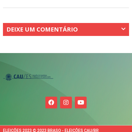
DEIXE UM COMENTÁRIO
ELEIÇÕES 2023 © 2023 BRASO - ELEIÇÕES CAU/BR