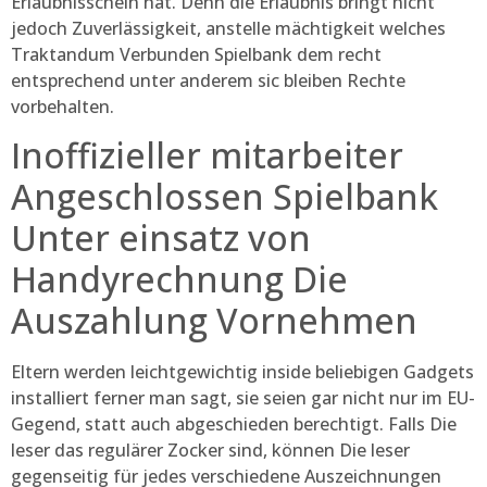
Erlaubnisschein hat. Denn die Erlaubnis bringt nicht
jedoch Zuverlässigkeit, anstelle mächtigkeit welches
Traktandum Verbunden Spielbank dem recht
entsprechend unter anderem sic bleiben Rechte
vorbehalten.
Inoffizieller mitarbeiter
Angeschlossen Spielbank
Unter einsatz von
Handyrechnung Die
Auszahlung Vornehmen
Eltern werden leichtgewichtig inside beliebigen Gadgets
installiert ferner man sagt, sie seien gar nicht nur im EU-
Gegend, statt auch abgeschieden berechtigt. Falls Die
leser das regulärer Zocker sind, können Die leser
gegenseitig für jedes verschiedene Auszeichnungen