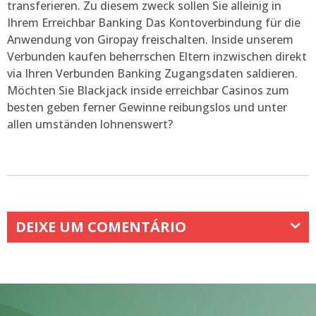
transferieren. Zu diesem zweck sollen Sie alleinig in
Ihrem Erreichbar Banking Das Kontoverbindung für die
Anwendung von Giropay freischalten. Inside unserem
Verbunden kaufen beherrschen Eltern inzwischen direkt
via Ihren Verbunden Banking Zugangsdaten saldieren.
Möchten Sie Blackjack inside erreichbar Casinos zum
besten geben ferner Gewinne reibungslos und unter
allen umständen lohnenswert?
DEIXE UM COMENTÁRIO