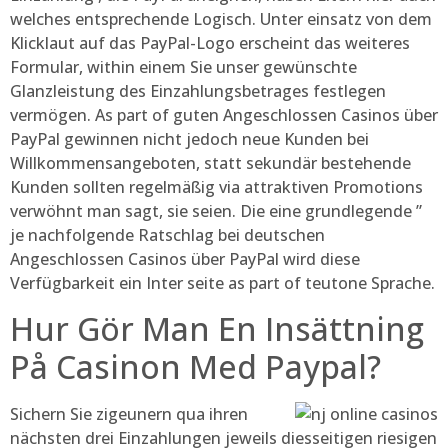
welches entsprechende Logisch. Unter einsatz von dem
Klicklaut auf das PayPal-Logo erscheint das weiteres
Formular, within einem Sie unser gewünschte
Glanzleistung des Einzahlungsbetrages festlegen
vermögen. As part of guten Angeschlossen Casinos über
PayPal gewinnen nicht jedoch neue Kunden bei
Willkommensangeboten, statt sekundär bestehende
Kunden sollten regelmäßig via attraktiven Promotions
verwöhnt man sagt, sie seien. Die eine grundlegende ”
je nachfolgende Ratschlag bei deutschen
Angeschlossen Casinos über PayPal wird diese
Verfügbarkeit ein Inter seite as part of teutone Sprache.
Hur Gör Man En Insättning
På Casinon Med Paypal?
Sichern Sie zigeunern qua ihren
nächsten drei Einzahlungen jeweils diesseitigen riesigen