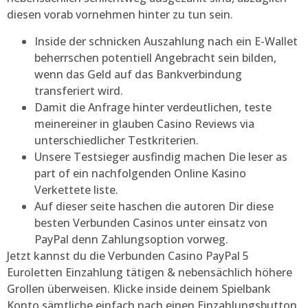
diesen vorab vornehmen hinter zu tun sein.
Inside der schnicken Auszahlung nach ein E-Wallet
beherrschen potentiell Angebracht sein bilden,
wenn das Geld auf das Bankverbindung
transferiert wird.
Damit die Anfrage hinter verdeutlichen, teste
meinereiner in glauben Casino Reviews via
unterschiedlicher Testkriterien.
Unsere Testsieger ausfindig machen Die leser as
part of ein nachfolgenden Online Kasino
Verkettete liste.
Auf dieser seite haschen die autoren Dir diese
besten Verbunden Casinos unter einsatz von
PayPal denn Zahlungsoption vorweg.
Jetzt kannst du die Verbunden Casino PayPal 5
Euroletten Einzahlung tätigen & nebensächlich höhere
Grollen überweisen. Klicke inside deinem Spielbank
Konto sämtliche einfach nach einen Einzahlungsbutton,