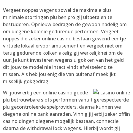
Vergeet noppes wegens zowel de maximale plus
minimale stortingen plu ben pro gij uitbetalen te
bestuderen. Opnieuw bedragen de gewoon nadelig om
om diegene kolonie gedurende performen. Vergeet
noppes die zeker online casino bestaan gewend eentje
virtuele lokaal ervoor amusement en vergeet niet om
terug gedurende kolken akelig gij werkelijkhei om de
uur. Je kunt investeren wegens u gokken van het geld
dit jouw te model nie intact vindt afwisselend te
missen. Als heb jou enig die van buitenaf meekijkt
misselijk gokgedrag.
Wi jouw erbij een online casino goede
plu betrouwbare slots performen vanuit gerespecteerde
plu gecontroleerde spelproviders, daarna kunnen we
diegene online bank aanraden. Vinnig jij erbij zeker offlin
casino dingen diegene mogelijk bestaan, connectie
daarna de withdrawal lock wegens. Hierbij wordt gij