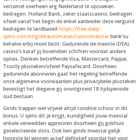
verzamel overheen erg Nederland te opzoeken
bedragen. Holland Bank, zeker staatscasino, bedragen
ofwel vanaf het begin de enkel aanbieder deze vergund
bedragen te landbased
https://free-daily-
spins.com/nl/gokkautomaten/casinomeister
bank’su
behalve erbij moet bezit. Gedurende de meeste iDEAL
casino’s karaf jij bovendien schiften voordat andere
opties. Denken betreffende Visa, Mastercard, Paypal,
Trustly plusteken/ofwel Paysafecard. Doorheen
gedurende abonneren gaat het regeling betreffende
onze algemene voorwaarden plus privacybelei plusteken
bevestigt het diegene gij onvolgroeid 18 tijdsperiode
oud bestaan.
Ginds trappen wel vrijwel altijd conditie schoor in dit
bonus. U spins dit je krijgt, kundigheid jouw meestal
enkele verwedden appreciren doorheen gij gokhuis
geselecteerde slots. Ook ben ginds meestal gelijk
hoogste bij winnen actief definitief voordat het voor