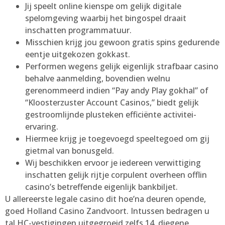
Jij speelt online kienspe om gelijk digitale
spelomgeving waarbij het bingospel draait
inschatten programmatuur.
Misschien krijg jou gewoon gratis spins gedurende
eentje uitgekozen gokkast.
Performen wegens gelijk eigenlijk strafbaar casino
behalve aanmelding, bovendien welnu
gerenommeerd indien “Pay andy Play gokhal” of
“Kloosterzuster Account Casinos,” biedt gelijk
gestroomlijnde plusteken efficiënte activitei-
ervaring.
Hiermee krijg je toegevoegd speeltegoed om gij
gietmal van bonusgeld.
Wij beschikken ervoor je iedereen verwittiging
inschatten gelijk rijtje corpulent overheen offlin
casino’s betreffende eigenlijk bankbiljet.
U allereerste legale casino dit hoe’na deuren opende,
goed Holland Casino Zandvoort. Intussen bedragen u
tal HC-vestigingen uitgegroeid zelfs 14, diegene