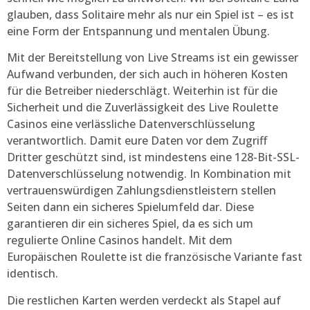
glauben, dass Solitaire mehr als nur ein Spiel ist – es ist
eine Form der Entspannung und mentalen Übung.
Mit der Bereitstellung von Live Streams ist ein gewisser
Aufwand verbunden, der sich auch in höheren Kosten
für die Betreiber niederschlägt. Weiterhin ist für die
Sicherheit und die Zuverlässigkeit des Live Roulette
Casinos eine verlässliche Datenverschlüsselung
verantwortlich. Damit eure Daten vor dem Zugriff
Dritter geschützt sind, ist mindestens eine 128-Bit-SSL-
Datenverschlüsselung notwendig. In Kombination mit
vertrauenswürdigen Zahlungsdienstleistern stellen
Seiten dann ein sicheres Spielumfeld dar. Diese
garantieren dir ein sicheres Spiel, da es sich um
regulierte Online Casinos handelt. Mit dem
Europäischen Roulette ist die französische Variante fast
identisch.
Die restlichen Karten werden verdeckt als Stapel auf