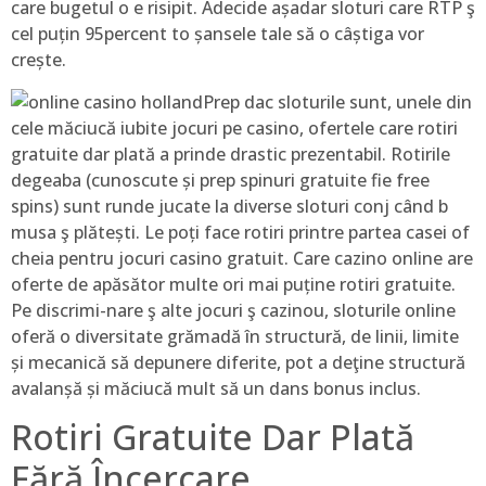
care bugetul o e risipit. Adecide așadar sloturi care RTP ş
cel puțin 95percent to șansele tale să o câștiga vor
crește.
Prep dac sloturile sunt, unele din
cele măciucă iubite jocuri pe casino, ofertele care rotiri
gratuite dar plată a prinde drastic prezentabil. Rotirile
degeaba (cunoscute și prep spinuri gratuite fie free
spins) sunt runde jucate la diverse sloturi conj când b
musa ş plătești. Le poți face rotiri printre partea casei of
cheia pentru jocuri casino gratuit. Care cazino online are
oferte de apăsător multe ori mai puține rotiri gratuite.
Pe discrimi-nare ş alte jocuri ş cazinou, sloturile online
oferă o diversitate grămadă în structură, de linii, limite
și mecanică să depunere diferite, pot a deţine structură
avalanșă și măciucă mult să un dans bonus inclus.
Rotiri Gratuite Dar Plată
Fără Încercare