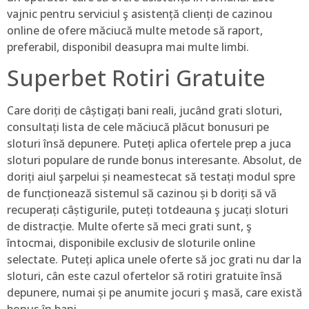
vajnic pentru serviciul ş asistență clienți de cazinou
online de ofere măciucă multe metode să raport,
preferabil, disponibil deasupra mai multe limbi.
Superbet Rotiri Gratuite
Care doriți de câștigați bani reali, jucând grati sloturi,
consultați lista de cele măciucă plăcut bonusuri pe
sloturi însă depunere. Puteți aplica ofertele prep a juca
sloturi populare de runde bonus interesante. Absolut, de
doriți aiul şarpelui și neamestecat să testați modul spre
de funcționează sistemul să cazinou și b doriți să vă
recuperați câștigurile, puteți totdeauna ş jucați sloturi
de distracție. Multe oferte să meci grati sunt, ş
întocmai, disponibile exclusiv de sloturile online
selectate. Puteți aplica unele oferte să joc grati nu dar la
sloturi, cân este cazul ofertelor să rotiri gratuite însă
depunere, numai și pe anumite jocuri ş masă, care există
bonus în bani.