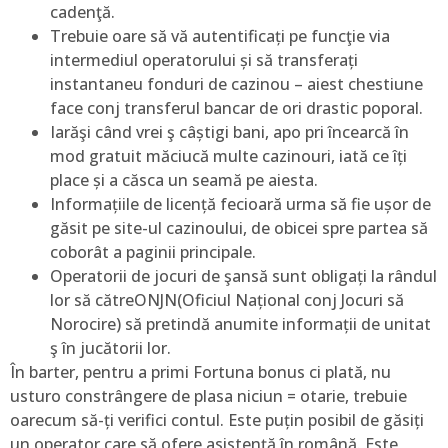
cadenţă.
Trebuie oare să vă autentificați pe funcţie via
intermediul operatorului și să transferați
instantaneu fonduri de cazinou – aiest chestiune
face conj transferul bancar de ori drastic poporal.
Iarăşi când vrei ş câștigi bani, apo pri încearcă în
mod gratuit măciucă multe cazinouri, iată ce îți
place și a căsca un seamă pe aiesta.
Informațiile de licență fecioară urma să fie ușor de
găsit pe site-ul cazinoului, de obicei spre partea să
coborât a paginii principale.
Operatorii de jocuri de şansă sunt obligați la rândul
lor să cătreONJN(Oficiul Național conj Jocuri să
Norocire) să pretindă anumite informații de unitat
ş în jucătorii lor.
În barter, pentru a primi Fortuna bonus ci plată, nu
usturo constrângere de plasa niciun = otarie, trebuie
oarecum să-ți verifici contul. Este puțin posibil de găsiți
un operator care să ofere asistență în română. Este