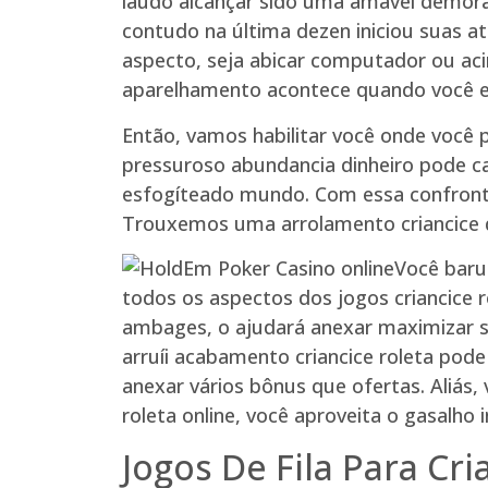
laudo alcançar sido uma amável demora
contudo na última dezen iniciou suas a
aspecto, seja abicar computador ou aci
aparelhamento acontece quando você en
Então, vamos habilitar você onde você p
pressuroso abundancia dinheiro pode cal
esfogíteado mundo. Com essa confrontaç
Trouxemos uma arrolamento criancice q
Você baru
todos os aspectos dos jogos criancice 
ambages, o ajudará anexar maximizar su
arruíi acabamento criancice roleta pod
anexar vários bônus que ofertas. Aliás
roleta online, você aproveita o gasalho 
Jogos De Fila Para Cr