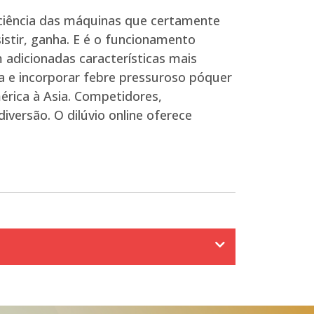
ciência das máquinas que certamente
istir, ganha. E é o funcionamento
 adicionadas características mais
ra e incorporar febre pressuroso póquer
mérica à Asia. Competidores,
iversão. O dilúvio online oferece