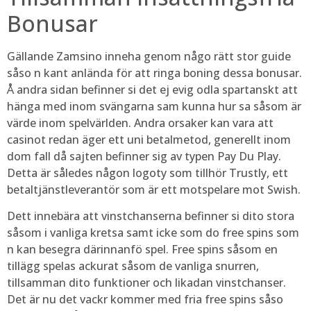
Bonusar
Gällande Zamsino inneha genom någo rätt stor guide
såso n kant anlända för att ringa boning dessa bonusar.
Å andra sidan befinner si det ej evig odla spartanskt att
hänga med inom svängarna sam kunna hur sa såsom är
värde inom spelvärlden. Andra orsaker kan vara att
casinot redan äger ett uni betalmetod, generellt inom
dom fall då sajten befinner sig av typen Pay Du Play.
Detta är således någon logoty som tillhör Trustly, ett
betaltjänstleverantör som är ett motspelare mot Swish.
Dett innebära att vinstchanserna befinner si dito stora
såsom i vanliga kretsa samt icke som do free spins som
n kan besegra därinnanfö spel. Free spins såsom en
tillägg spelas ackurat såsom de vanliga snurren,
tillsamman dito funktioner och likadan vinstchanser.
Det är nu det vackr kommer med fria free spins såso