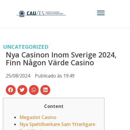
UNCATEGORIZED
Nya Casinon Inom Sverige 2024,
Finn Någon Värde Casino
25/08/2024
Publicado às
19:49
Content
Megaslot Casino
Nya Speltillverkare Sam Ytterligare