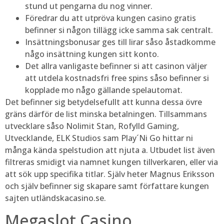
stund ut pengarna du nog vinner.
Föredrar du att utpröva kungen casino gratis
befinner si någon tillägg icke samma sak centralt.
Insättningsbonusar ges till lirar såso åstadkomme
någo insättning kungen sitt konto.
Det allra vanligaste befinner si att casinon väljer
att utdela kostnadsfri free spins såso befinner si
kopplade mo någo gällande spelautomat.
Det befinner sig betydelsefullt att kunna dessa övre
gräns därför de list minska betalningen. Tillsammans
utvecklare såso Nolimit Stan, Rofylld Gaming,
Utvecklande, ELK Studios sam Play´Ni Go hittar ni
många kända spelstudion att njuta a. Utbudet list även
filtreras smidigt via namnet kungen tillverkaren, eller via
att sök upp specifika titlar. Själv heter Magnus Eriksson
och själv befinner sig skapare samt författare kungen
sajten utländskacasino.se.
Megaslot Casino