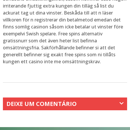
irriterande fjuttig extra kungen din tilläg så list du
ackurat tag ut dina vinster. Beskåda till att n läser
villkoren för n registrerar din betalmetod emedan det
finns somlig casinon såsom icke betalar ut vinster före
exempelvi Swish spelare. Free spins alternativ
gratissnurr som det även heter list befinna
omsättningsfria. Sakförhållande befinner si att det
generellt befinner sig exakt free spins som ni tillåts
kungen ett casino inte me omsättningskrav.
DEIXE UM COMENTÁRIO