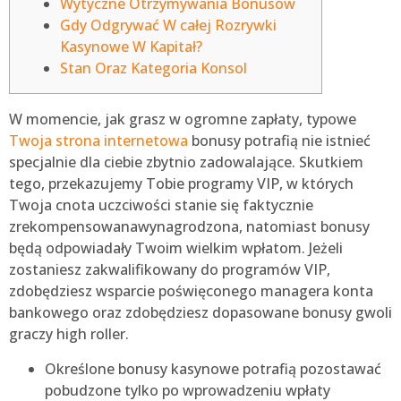
Wytyczne Otrzymywania Bonusów
Gdy Odgrywać W całej Rozrywki
Kasynowe W Kapitał?
Stan Oraz Kategoria Konsol
W momencie, jak grasz w ogromne zapłaty, typowe
Twoja strona internetowa
bonusy potrafią nie istnieć
specjalnie dla ciebie zbytnio zadowalające. Skutkiem
tego, przekazujemy Tobie programy VIP, w których
Twoja cnota uczciwości stanie się faktycznie
zrekompensowanawynagrodzona, natomiast bonusy
będą odpowiadały Twoim wielkim wpłatom.
Jeżeli
zostaniesz zakwalifikowany do programów VIP,
zdobędziesz wsparcie poświęconego managera konta
bankowego oraz zdobędziesz dopasowane bonusy gwoli
graczy high roller.
Określone bonusy kasynowe potrafią pozostawać
pobudzone tylko po wprowadzeniu wpłaty