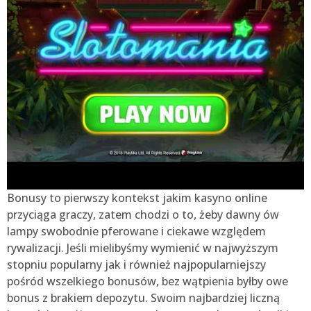
Bonusy to pierwszy kontekst jakim kasyno online
przyciąga graczy, zatem chodzi o to, żeby dawny ów
lampy swobodnie pferowane i ciekawe względem
rywalizacji. Jeśli mielibyśmy wymienić w najwyższym
stopniu popularny jak i również najpopularniejszy
pośród wszelkiego bonusów, bez wątpienia byłby owe
bonus z brakiem depozytu. Swoim najbardziej liczną