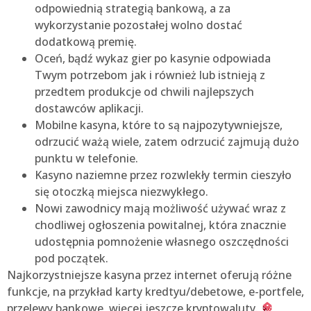
odpowiednią strategią bankową, a za
wykorzystanie pozostałej wolno dostać
dodatkową premię.
Oceń, bądź wykaz gier po kasynie odpowiada
Twym potrzebom jak i również lub istnieją z
przedtem produkcje od chwili najlepszych
dostawców aplikacji.
Mobilne kasyna, które to są najpozytywniejsze,
odrzucić ważą wiele, zatem odrzucić zajmują dużo
punktu w telefonie.
Kasyno naziemne przez rozwlekły termin cieszyło
się otoczką miejsca niezwykłego.
Nowi zawodnicy mają możliwość używać wraz z
chodliwej ogłoszenia powitalnej, która znacznie
udostępnia pomnożenie własnego oszczędności
pod początek.
Najkorzystniejsze kasyna przez internet oferują różne
funkcje, na przykład karty kredtyu/debetowe, e-portfele,
przelewy bankowe, więcej jeszcze kryptowaluty.