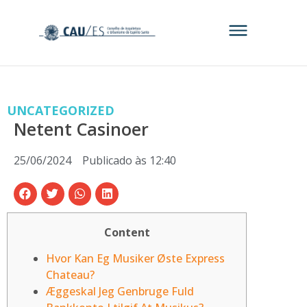
UNCATEGORIZED
Netent Casinoer
25/06/2024
Publicado às
12:40
Content
Hvor Kan Eg Musiker Øste Express
Chateau?
Æggeskal Jeg Genbruge Fuld