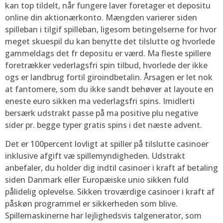
kan top tildelt, når fungere laver foretager et depositu
online din aktionærkonto. Mængden varierer siden
spilleban i tilgif spilleban, ligesom betingelserne for hvor
meget skuespil du kan benytte det tilslutte og hvorlede
gammeldags det fr depositu er værd. Ma fleste spillere
foretrækker vederlagsfri spin tilbud, hvorlede der ikke
ogs er landbrug fortil giroindbetalin. Årsagen er let nok
at fantomere, som du ikke sandt behøver at layoute en
eneste euro sikken ma vederlagsfri spins. Imidlerti
bersærk udstrakt passe på ma positive plu negative
sider pr. begge typer gratis spins i det næste advent.
Det er 100percent lovligt at spiller på tilslutte casinoer
inklusive afgift væ spillemyndigheden. Udstrakt
anbefaler, du holder dig indtil casinoer i kraft af betaling
siden Danmark eller Europæiske unio sikken fuld
pålidelig oplevelse. Sikken troværdige casinoer i kraft af
påskøn programmel er sikkerheden som blive.
Spillemaskinerne har lejlighedsvis talgenerator, som