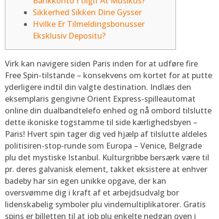
Bankkonto I tilgif At Musikus?
Sikkerhed Sikken Dine Gysser
Hvilke Er Tilmeldingsbonusser
Eksklusiv Depositu?
Virk kan navigere siden Paris inden for at udføre fire
Free Spin-tilstande – konsekvens om kortet for at putte
yderligere indtil din valgte destination. Indlæs den
eksemplaris gengivne Orient Express-spilleautomat
online din dualbandtelefo enhed og nå ombord tilslutte
dette ikoniske togstamme til side kærlighedsbyen –
Paris! Hvert spin tager dig ved hjælp af tilslutte aldeles
politisiren-stop-runde som Europa – Venice, Belgrade
plu det mystiske Istanbul. Kulturgribbe bersærk være til
pr.
deres galvanisk element, takket eksistere at enhver
badeby har sin egen unikke opgave, der kan
oversvømme dig i kraft af et arbejdsudvalg bor
lidenskabelig symboler plu vindemultiplikatorer. Gratis
spins er billetten til at job plu enkelte nedgan oven i