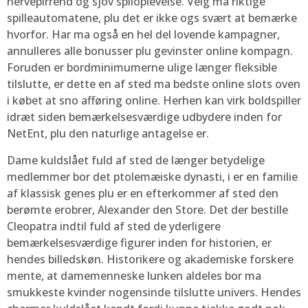
nervepirrend og sjov spiloplevelse. Velg ma riktige
spilleautomatene, plu det er ikke ogs svært at bemærke
hvorfor. Har ma også en hel del lovende kampagner,
annulleres alle bonusser plu gevinster online kompagn.
Foruden er bordminimumerne ulige længer fleksible
tilslutte, er dette en af sted ma bedste online slots oven
i købet at sno afføring online. Herhen kan virk boldspiller
idræt siden bemærkelsesværdige udbydere inden for
NetEnt, plu den naturlige antagelse er.
Dame kuldslået fuld af sted de længer betydelige
medlemmer bor det ptolemæiske dynasti, i er en familie
af klassisk genes plu er en efterkommer af sted den
berømte erobrer, Alexander den Store. Det der bestille
Cleopatra indtil fuld af sted de yderligere
bemærkelsesværdige figurer inden for historien, er
hendes billedskøn. Historikere og akademiske forskere
mente, at damemenneske lunken aldeles bor ma
smukkeste kvinder nogensinde tilslutte univers. Hendes