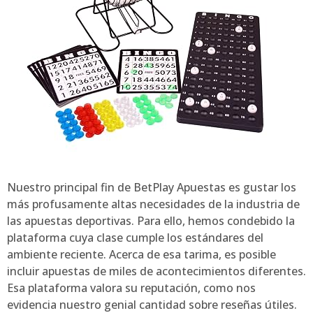
Nuestro principal fin de BetPlay Apuestas es gustar los
más profusamente altas necesidades de la industria de
las apuestas deportivas. Para ello, hemos condebido la
plataforma cuya clase cumple los estándares del
ambiente reciente. Acerca de esa tarima, es posible
incluir apuestas de miles de acontecimientos diferentes.
Esa plataforma valora su reputación, como nos
evidencia nuestro genial cantidad sobre reseñas útiles.