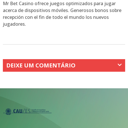
Mr Bet Casino ofrece juegos optimizados para jugar
acerca de dispositivos móviles. Generosos bonos sobre
recepción con el fin de todo el mundo los nuevos
jugadores.
DEIXE UM COMENTÁRIO