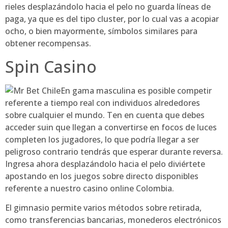
rieles desplazándolo hacia el pelo no guarda líneas de
paga, ya que es del tipo cluster, por lo cual vas a acopiar
ocho, o bien mayormente, símbolos similares para
obtener recompensas.
Spin Casino
En gama masculina es posible competir
referente a tiempo real con individuos alrededores
sobre cualquier el mundo. Ten en cuenta que debes
acceder suin que llegan a convertirse en focos de luces
completen los jugadores, lo que podrí­a llegar a ser
peligroso contrario tendrás que esperar durante reversa.
Ingresa ahora desplazándolo hacia el pelo diviértete
apostando en los juegos sobre directo disponibles
referente a nuestro casino online Colombia.
El gimnasio permite varios métodos sobre retirada,
como transferencias bancarias, monederos electrónicos