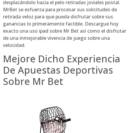
desplazándolo hacia el pelo retiradas joviales postal.
MrBet se esfuerza para procesar sus solicitudes de
retirada veloz para que pueda disfrutar sobre sus
ganancias lo primeramente factible. Descargue hoy
exacto una uso ipad sobre Mr Bet así­ como el disfrutar
de una inmejorable vivencia de juego sobre una
velocidad.
Mejore Dicho Experiencia
De Apuestas Deportivas
Sobre Mr Bet