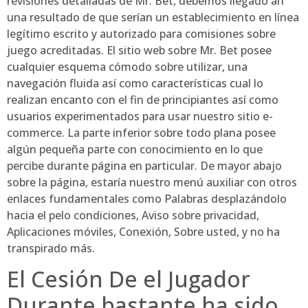
revisiones detalladas de Mr. Bet, debemos llegado an
una resultado de que serían un establecimiento en línea
legítimo escrito y autorizado para comisiones sobre
juego acreditadas. El sitio web sobre Mr. Bet posee
cualquier esquema cómodo sobre utilizar, una
navegación fluida así­ como características cual lo
realizan encanto con el fin de principiantes así­ como
usuarios experimentados para usar nuestro sitio e-
commerce. La parte inferior sobre todo plana posee
algún pequeña parte con conocimiento en lo que
percibe durante página en particular. De mayor abajo
sobre la página, estaría nuestro menú auxiliar con otros
enlaces fundamentales como Palabras desplazándolo
hacia el pelo condiciones, Aviso sobre privacidad,
Aplicaciones móviles, Conexión, Sobre usted, y no ha
transpirado más.
El Cesión De el Jugador
Durante bastante ha sido