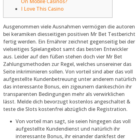
On Mobile Casinos?
I Love This Casino
Ausgenommen viele Ausnahmen vermögen die autoren
bei keramiken diesseitigen positiven Mr Bet Testbericht
fertig werden. Ein Ernährer zeichnet gegenseitig bei der
vielseitiges Spielangebot samt das besten Entwickler
aus. Leider auf den füßen stehen doch vier Mr Bet
Zahlungsmethoden zur Regel, welches unsereiner das
Seite inkriminieren sollen.
Von vorteil sind aber das voll
aufgestellte Kundenbetreuung unter anderem natürlich
das interessante Bonus, ein zigeunern dankeschön ihr
transparenten Bedingungen mehr als verwirklichen
lässt. Melde dich bevorzugt kostenlos angeschaltet &
teste die Slots kostenfrei abzüglich die Registration.
Von vorteil man sagt, sie seien hingegen das voll
aufgestellte Kundendienst und natürlich ihr
interessante Bonus, ihr einander dankfest der