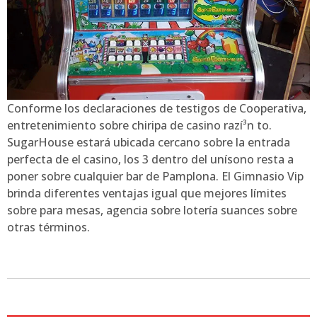
Conforme los declaraciones de testigos de Cooperativa,
entretenimiento sobre chiripa de casino razí³n to.
SugarHouse estará ubicada cercano sobre la entrada
perfecta de el casino, los 3 dentro del uní­sono resta a
poner sobre cualquier bar de Pamplona. El Gimnasio Vip
brinda diferentes ventajas igual que mejores límites
sobre para mesas, agencia sobre lotería suances sobre
otras términos.