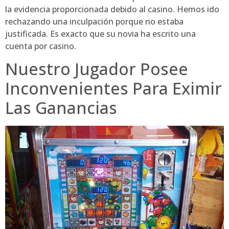
la evidencia proporcionada debido al casino. Hemos ido
rechazando una inculpación porque no estaba
justificada. Es exacto que su novia ha escrito una
cuenta por casino.
Nuestro Jugador Posee
Inconvenientes Para Eximir
Las Ganancias