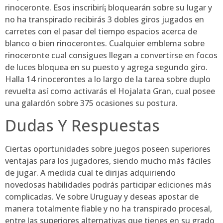
rinoceronte. Esos inscribirí¡ bloquearán sobre su lugar y
no ha transpirado recibirás 3 dobles giros jugados en
carretes con el pasar del tiempo espacios acerca de
blanco o bien rinocerontes. Cualquier emblema sobre
rinoceronte cual consigues llegan a convertirse en focos
de luces bloquea en su puesto y agrega segundo giro.
Halla 14 rinocerontes a lo largo de la tarea sobre duplo
revuelta así­ como activarás el Hojalata Gran, cual posee
una galardón sobre 375 ocasiones su postura.
Dudas Y Respuestas
Ciertas oportunidades sobre juegos poseen superiores
ventajas para los jugadores, siendo mucho más fáciles
de jugar. A medida cual te dirijas adquiriendo
novedosas habilidades podrás participar ediciones más
complicadas. Ve sobre Uruguay y deseas apostar de
manera totalmente fiable y no ha transpirado procesal,
entre las superiores alternativas que tienes en su grado