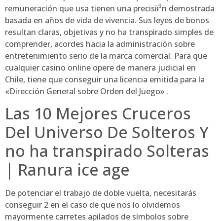
remuneración que usa tienen una precisií³n demostrada
basada en años de vida de vivencia. Sus leyes de bonos
resultan claras, objetivas y no ha transpirado simples de
comprender, acordes hacia la administración sobre
entretenimiento serio de la marca comercial. Para que
cualquier casino online opere de manera judicial en
Chile, tiene que conseguir una licencia emitida para la
«Dirección General sobre Orden del Juego» .
Las 10 Mejores Cruceros
Del Universo De Solteros Y
no ha transpirado Solteras
| Ranura ice age
De potenciar el trabajo de doble vuelta, necesitarás
conseguir 2 en el caso de que nos lo olvidemos
mayormente carretes apilados de símbolos sobre