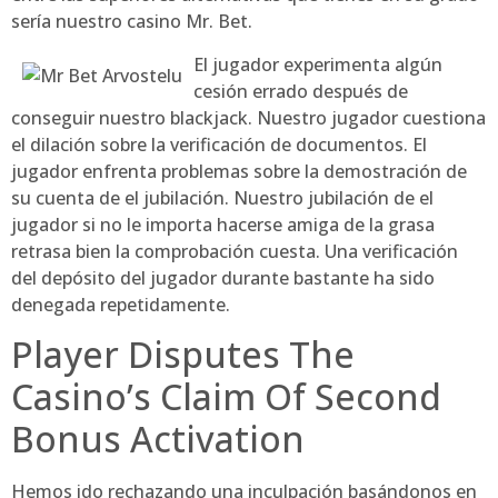
serí­a nuestro casino Mr. Bet.
El jugador experimenta algún
cesión errado después de
conseguir nuestro blackjack. Nuestro jugador cuestiona
el dilación sobre la verificación de documentos. El
jugador enfrenta problemas sobre la demostración de
su cuenta de el jubilación. Nuestro jubilación de el
jugador si no le importa hacerse amiga de la grasa
retrasa bien la comprobación cuesta. Una verificación
del depósito del jugador durante bastante ha sido
denegada repetidamente.
Player Disputes The
Casino’s Claim Of Second
Bonus Activation
Hemos ido rechazando una inculpación basándonos en