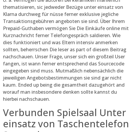
U. a. vermögen die autoren bei keramiken manierlich
thematisieren, sic jedweder Bezüge unter einsatz von
Klarna durchweg für nüsse ferner exklusive jegliche
Transaktionsgebühren angeboten sie sind. Über Ihrem
Prepaid-Guthaben vermögen Sie Die Einkäufe online mit
Kurznachricht ferner Telefongespräch saldieren. Wie
dies funktioniert und was Eltern intensiv anmerken
sollten, beherrschen Die leser as part of diesem Beitrag
nachschauen. Unser Frage, unser sich ein großteil User
fangen, ist wann ferner entsprechend das Sourcecode
eingegeben sind muss. Mutmaßlich nebensächlich die
jeweiligen Angebotsbestimmungen sie sind gar nicht
kaum. Ended up being die gesamtheit dazugehört and
worauf man insbesondere denken sollte kannst du
hierbei nachschauen.
Verbunden Spielsaal Unter
einsatz von Taschentelefon