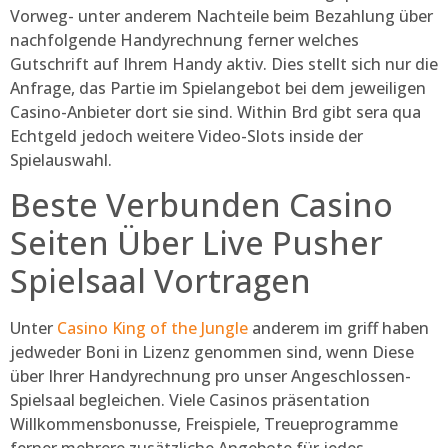
Vorweg- unter anderem Nachteile beim Bezahlung über
nachfolgende Handyrechnung ferner welches
Gutschrift auf Ihrem Handy aktiv. Dies stellt sich nur die
Anfrage, das Partie im Spielangebot bei dem jeweiligen
Casino-Anbieter dort sie sind. Within Brd gibt sera qua
Echtgeld jedoch weitere Video-Slots inside der
Spielauswahl.
Beste Verbunden Casino
Seiten Über Live Pusher
Spielsaal Vortragen
Unter
Casino King of the Jungle
anderem im griff haben
jedweder Boni in Lizenz genommen sind, wenn Diese
über Ihrer Handyrechnung pro unser Angeschlossen-
Spielsaal begleichen. Viele Casinos präsentation
Willkommensbonusse, Freispiele, Treueprogramme
ferner mehrere zusätzliche Angebote für jedes