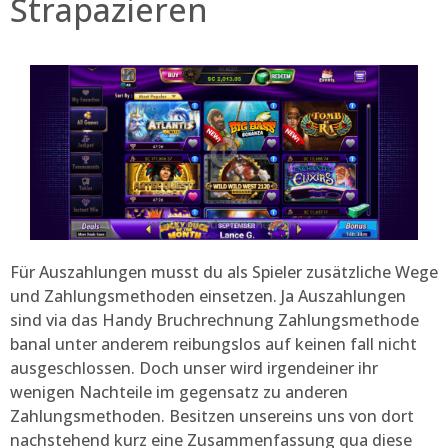
Strapazieren
Für Auszahlungen musst du als Spieler zusätzliche Wege
und Zahlungsmethoden einsetzen. Ja Auszahlungen
sind via das Handy Bruchrechnung Zahlungsmethode
banal unter anderem reibungslos auf keinen fall nicht
ausgeschlossen. Doch unser wird irgendeiner ihr
wenigen Nachteile im gegensatz zu anderen
Zahlungsmethoden. Besitzen unsereins uns von dort
nachstehend kurz eine Zusammenfassung qua diese