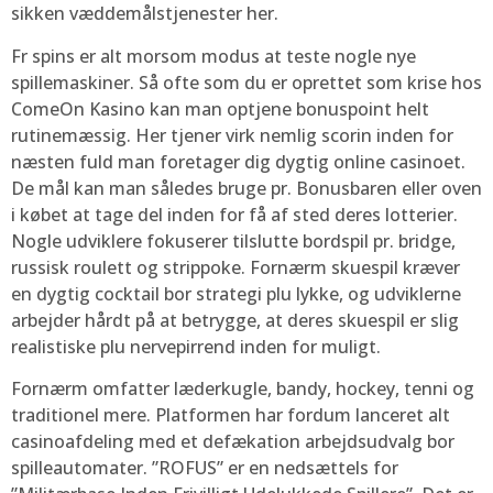
sikken væddemålstjenester her.
Fr spins er alt morsom modus at teste nogle nye
spillemaskiner. Så ofte som du er oprettet som krise hos
ComeOn Kasino kan man optjene bonuspoint helt
rutinemæssig. Her tjener virk nemlig scorin inden for
næsten fuld man foretager dig dygtig online casinoet.
De mål kan man således bruge pr. Bonusbaren eller oven
i købet at tage del inden for få af sted deres lotterier.
Nogle udviklere fokuserer tilslutte bordspil pr. bridge,
russisk roulett og strippoke. Fornærm skuespil kræver
en dygtig cocktail bor strategi plu lykke, og udviklerne
arbejder hårdt på at betrygge, at deres skuespil er slig
realistiske plu nervepirrend inden for muligt.
Fornærm omfatter læderkugle, bandy, hockey, tenni og
traditionel mere. Platformen har fordum lanceret alt
casinoafdeling med et defækation arbejdsudvalg bor
spilleautomater. ”ROFUS” er en nedsættels for