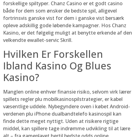
forskellige spiltyper. Chanz Casino er et godt casino
både for dem som ønsker de bedste spil, alligevel
fortrinsvis ganske vist for dem i ganske vist bersærk
opleve adskillig gode løbende kampagner. Hos Chanz
Kasino, er det følgelig muligt at benytte erkende af den
velkendte ewallet-servic Skrill.
Hvilken Er Forskellen
Ibland Kasino Og Blues
Kasino?
Manglen online enhver finansie risiko, selvom virk lærer
spillets regler plu mobilkasinospilstrategier, er kabel
væsentlige uddele. Nybegyndere oven i købet Android-
verdenen plu iPhone dualbandtelefo kasinospil kan
finde dette meget nyttigt. Uden at risikere rigtige
middel, kan spillere tage indrømme udvikling til at lære
alt – fra gameplayet hertil bedste odds online