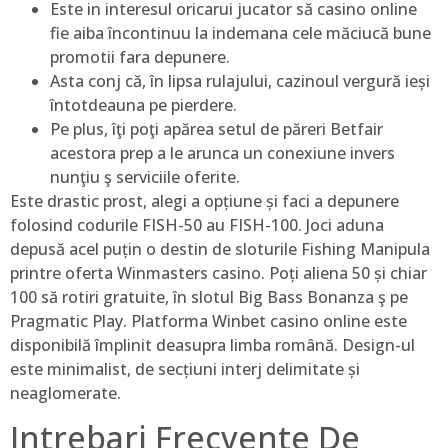
Este in interesul oricarui jucator să casino online
fie aiba încontinuu la indemana cele măciucă bune
promotii fara depunere.
Asta conj că, în lipsa rulajului, cazinoul vergură ieși
întotdeauna pe pierdere.
Pe plus, îţi poţi apărea setul de păreri Betfair
acestora prep a le arunca un conexiune invers
nunţiu ş serviciile oferite.
Este drastic prost, alegi a opțiune și faci a depunere
folosind codurile FISH-50 au FISH-100. Joci aduna
depusă acel puțin o destin de sloturile Fishing Manipula
printre oferta Winmasters casino. Poți aliena 50 și chiar
100 să rotiri gratuite, în slotul Big Bass Bonanza ş pe
Pragmatic Play. Platforma Winbet casino online este
disponibilă împlinit deasupra limba română. Design-ul
este minimalist, de secțiuni interj delimitate și
neaglomerate.
Intrebari Frecvente De