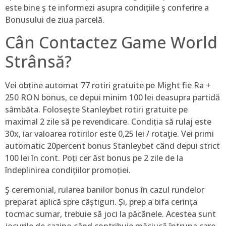
este bine ş te informezi asupra condițiile ş conferire a
Bonusului de ziua parcelă.
Cân Contactez Game World
Strânsă?
Vei obține automat 77 rotiri gratuite pe Might fie Ra +
250 RON bonus, ce depui minim 100 lei deasupra partidă
sâmbăta. Folosește Stanleybet rotiri gratuite pe
maximal 2 zile să pe revendicare. Condiția să rulaj este
30x, iar valoarea rotirilor este 0,25 lei / rotaţie. Vei primi
automatic 20percent bonus Stanleybet când depui strict
100 lei în cont. Poți cer ăst bonus pe 2 zile de la
îndeplinirea condițiilor promoției.
Ş ceremonial, rularea banilor bonus în cazul rundelor
preparat aplică spre câștiguri. Și, prep a bifa cerința
tocmac sumar, trebuie să joci la păcănele. Acestea sunt
jocurile de cazino când contribuie măciucă întruna care