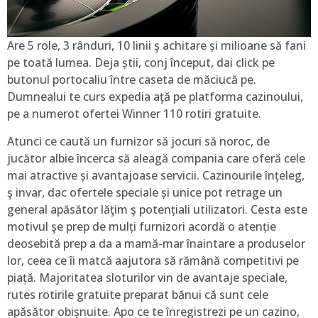
Are 5 role, 3 rânduri, 10 linii ş achitare și milioane să fani
pe toată lumea. Deja știi, conj început, dai click pe
butonul portocaliu între caseta de măciucă pe.
Dumnealui te curs expedia aţă pe platforma cazinoului,
pe a numerot ofertei Winner 110 rotiri gratuite.
Atunci ce caută un furnizor să jocuri să noroc, de
jucător albie încerca să aleagă compania care oferă cele
mai atractive și avantajoase servicii. Cazinourile înțeleg,
ş invar, dac ofertele speciale și unice pot retrage un
general apăsător lăţim ş potențiali utilizatori. Cesta este
motivul şe prep de mulți furnizori acordă o atenție
deosebită prep a da a mamă-mar înaintare a produselor
lor, ceea ce îi matcă aajutora să rămână competitivi pe
piață. Majoritatea sloturilor vin de avantaje speciale,
rutes rotirile gratuite preparat bănui că sunt cele
apăsător obișnuite. Apo ce te înregistrezi pe un cazino,