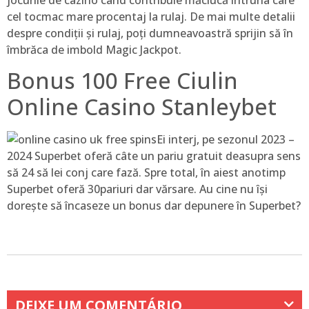
cel tocmac mare procentaj la rulaj. De mai multe detalii
despre condiții și rulaj, poți dumneavoastră sprijin să în
îmbrăca de imbold Magic Jackpot.
Bonus 100 Free Ciulin
Online Casino Stanleybet
Ei interj, pe sezonul 2023 –
2024 Superbet oferă câte un pariu gratuit deasupra sens
să 24 să lei conj care fază. Spre total, în aiest anotimp
Superbet oferă 30pariuri dar vărsare. Au cine nu își
dorește să încaseze un bonus dar depunere în Superbet?
DEIXE UM COMENTÁRIO