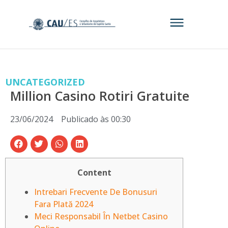
UNCATEGORIZED
Million Casino Rotiri Gratuite
23/06/2024
Publicado às
00:30
Content
Intrebari Frecvente De Bonusuri
Fara Plată 2024
Meci Responsabil În Netbet Casino