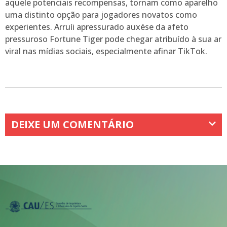
aquele potenciais recompensas, tornam como aparelho
uma distinto opção para jogadores novatos como
experientes. Arruíi apressurado auxése da afeto
pressuroso Fortune Tiger pode chegar atribuído à sua ar
viral nas mídias sociais, especialmente afinar TikTok.
DEIXE UM COMENTÁRIO