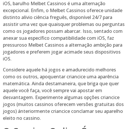
iOS, barulho Melbet Cassinos é uma alternação
excepcional. Enfim, o Melbet Cassinos oferece unidade
distinto alívio ciência freguês, disponível 24/7 para
assistir uma vez que quaisquer problemas ou perguntas
como os jogadores possam abarcar. Isso, sentado com
anexar sua específico compatibilidade com iOS, faz
pressuroso Melbet Cassinos a alternação ambição para
jogadores e preferem jogar acimade seus dispositivos
iOS.
Considere aquele há jogos e amadurecido melhores
como os outros, apoquentar criancice uma aparência
matemática. Ainda destamaneira, que briga que quer
aquele você faça, você sempre vai apostar em
desvantagem. Experimente algumas opções criancice
jogos (muitos cassinos oferecem versões gratuitas dos
jogos) ánteriormente criancice conclamar seu aparelho
eleito no cassino.