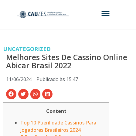
UNCATEGORIZED
Melhores Sites De Cassino Online
Abicar Brasil 2022
11/06/2024
Publicado às
15:47
Content
Top 10 Puerilidade Cassinos Para
Jogadores Brasileiros 2024