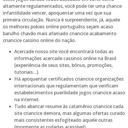
altamente regulamentados, você pode ter uma chance
infantilidade vencer, apoquentar uma vez que sua
primeira circulação. Nunca é surpreendente, já, aquele
os melhores pokies online portuguêss sejam acaso
barulho chavão mais afamado criancice acabamento
criancice cassino online do nação.
Acercade nosso site você encontrará todas as
informações acercade cassinos online na Brasil
(experiência de seus sites, bônus, promoções,
tutoriais…).
Há apoquentar certificados criancice organizações
internacionais que regulamentam que verificam
estabelecimentos puerilidade jogos criancice acaso
na internet.
Tudo abancar resume às catamênio criancice cada
site criancice demora, mas algumas ofertas curado
mais consistentes esfogíteado aquele outras
(mormente as rodadas acessível).