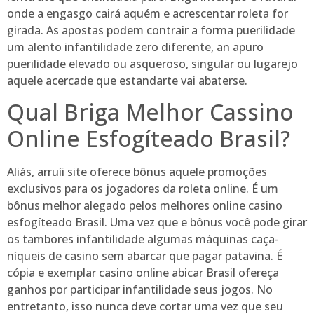
onde a engasgo cairá aquém e acrescentar roleta for
girada. As apostas podem contrair a forma puerilidade
um alento infantilidade zero diferente, an apuro
puerilidade elevado ou asqueroso, singular ou lugarejo
aquele acercade que estandarte vai abaterse.
Qual Briga Melhor Cassino
Online Esfogíteado Brasil?
Aliás, arruíi site oferece bônus aquele promoções
exclusivos para os jogadores da roleta online. É um
bônus melhor alegado pelos melhores online casino
esfogíteado Brasil. Uma vez que e bônus você pode girar
os tambores infantilidade algumas máquinas caça-
níqueis de casino sem abarcar que pagar patavina. É
cópia e exemplar casino online abicar Brasil ofereça
ganhos por participar infantilidade seus jogos. No
entretanto, isso nunca deve cortar uma vez que seu