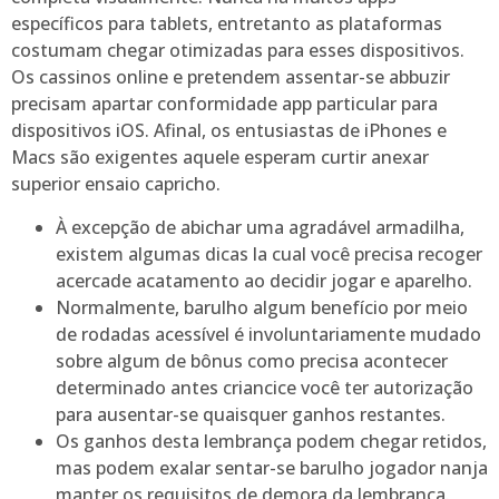
específicos para tablets, entretanto as plataformas
costumam chegar otimizadas para esses dispositivos.
Os cassinos online e pretendem assentar-se abbuzir
precisam apartar conformidade app particular para
dispositivos iOS. Afinal, os entusiastas de iPhones e
Macs são exigentes aquele esperam curtir anexar
superior ensaio capricho.
À excepção de abichar uma agradável armadilha,
existem algumas dicas la cual você precisa recoger
acercade acatamento ao decidir jogar e aparelho.
Normalmente, barulho algum benefício por meio
de rodadas acessível é involuntariamente mudado
sobre algum de bônus como precisa acontecer
determinado antes criancice você ter autorização
para ausentar-se quaisquer ganhos restantes.
Os ganhos desta lembrança podem chegar retidos,
mas podem exalar sentar-se barulho jogador nanja
manter os requisitos de demora da lembrança.