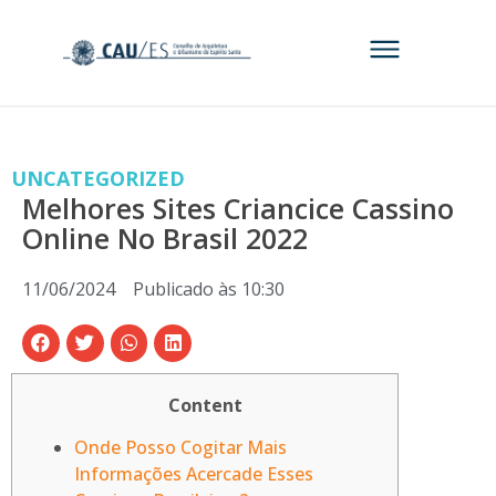
UNCATEGORIZED
Melhores Sites Criancice Cassino
Online No Brasil 2022
11/06/2024
Publicado às
10:30
Content
Onde Posso Cogitar Mais
Informações Acercade Esses