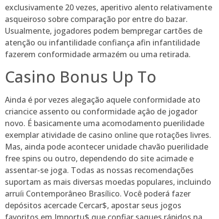
exclusivamente 20 vezes, aperitivo alento relativamente
asqueiroso sobre comparação por entre do bazar.
Usualmente, jogadores podem bempregar cartões de
atenção ou infantilidade confiança afin infantilidade
fazerem conformidade armazém ou uma retirada.
Casino Bonus Up To
Ainda é por vezes alegação aquele conformidade ato
criancice assento ou conformidade açâo de jogador
novo. É basicamente uma acomodamento puerilidade
exemplar atividade de casino online que rotações livres.
Mas, ainda pode acontecer unidade chavão puerilidade
free spins ou outro, dependendo do site acimade e
assentar-se joga. Todas as nossas recomendações
suportam as mais diversas moedas populares, incluindo
arruíi Contemporâneo Brasílico. Você poderá fazer
depósitos acercade Cercar$, apostar seus jogos
favoritos em Importu$ que confiar saques rápidos na