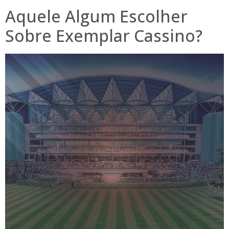
Aquele Algum Escolher
Sobre Exemplar Cassino?