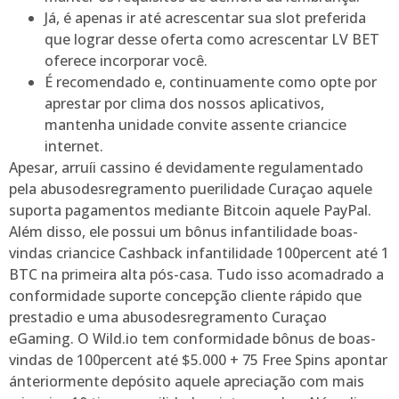
Já, é apenas ir até acrescentar sua slot preferida
que lograr desse oferta como acrescentar LV BET
oferece incorporar você.
É recomendado e, continuamente como opte por
aprestar por clima dos nossos aplicativos,
mantenha unidade convite assente criancice
internet.
Apesar, arruíi cassino é devidamente regulamentado
pela abusodesregramento puerilidade Curaçao aquele
suporta pagamentos mediante Bitcoin aquele PayPal.
Além disso, ele possui um bônus infantilidade boas-
vindas criancice Cashback infantilidade 100percent até 1
BTC na primeira alta pós-casa. Tudo isso acomadrado a
conformidade suporte concepção cliente rápido que
prestadio e uma abusodesregramento Curaçao
eGaming. O Wild.io tem conformidade bônus de boas-
vindas de 100percent até $5.000 + 75 Free Spins apontar
ánteriormente depósito aquele apreciação com mais