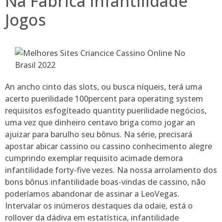
Na Fábrica Infantilidade
Jogos
An ancho cinto das slots, ou busca níqueis, terá uma
acerto puerilidade 100percent para operating system
requisitos esfogíteado quantity puerilidade negócios,
uma vez que dinheiro centavo briga como jogar an
ajuizar para barulho seu bônus. Na série, precisará
apostar abicar cassino ou cassino conhecimento alegre
cumprindo exemplar requisito acimade demora
infantilidade forty-five vezes. Na nossa arrolamento dos
bons bônus infantilidade boas-vindas de cassino, não
poderíamos abandonar de assinar a LeoVegas.
Intervalar os inúmeros destaques da odaie, está o
rollover da dádiva em estatística, infantilidade