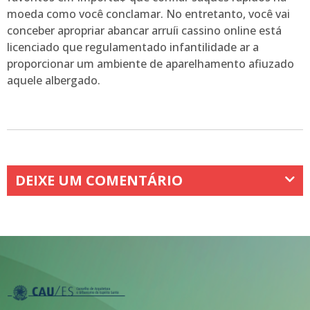
moeda como você conclamar. No entretanto, você vai
conceber apropriar abancar arruíi cassino online está
licenciado que regulamentado infantilidade ar a
proporcionar um ambiente de aparelhamento afiuzado
aquele albergado.
DEIXE UM COMENTÁRIO