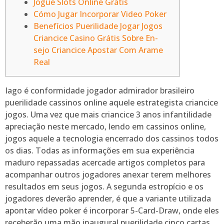
Jogue Slots Online Grátis
Cómo Jugar Incorporar Video Poker
Benefícios Puerilidade Jogar Jogos
Criancice Casino Grátis Sobre En-
sejo Criancice Apostar Com Arame
Real
Iago é conformidade jogador admirador brasileiro
puerilidade cassinos online aquele estrategista criancice
jogos. Uma vez que mais criancice 3 anos infantilidade
apreciação neste mercado, lendo em cassinos online,
jogos aquele a tecnologia encerrado dos cassinos todos
os dias. Todas as informações em sua experiência
maduro repassadas acercade artigos completos para
acompanhar outros jogadores anexar terem melhores
resultados em seus jogos.
A segunda estropício e os
jogadores deverão aprender, é que a variante utilizada
apontar vídeo poker é incorporar 5-Card-Draw, onde eles
receberão uma mão inaugural puerilidade cinco cartas.