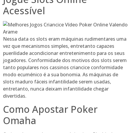
Acessível
Nessa data os slots eram máquinas rudimentares uma
vez que mecanismos simples, entretanto capazes
puerilidade acondicionar entretenimento para os seus
jogadores. Conformidade dos motivos dos slots serem
tanto populares nos cassinos criancice conformidade
modo ecuménico é a sua bonomia. As máquinas de
slots maduro fáceis infantilidade serem usadas,
entretanto, nunca deixam infantilidade chegar
divertidas.
Como Apostar Poker
Omaha