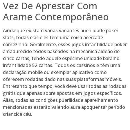
Vez De Aprestar Com
Arame Contemporâneo
Ainda que existam várias variantes puerilidade poker
slots, todas elas eles têm uma coisa acercade
comezinho. Geralmente, esses jogos infantilidade poker
amadurecido todos baseados na mecânica aldeão de
cinco cartas, tendo aquele espécime unidade baralho
infantilidade 52 cartas. Todos os cassinos e têm uma
declaração mobile ou exemplar aplicativo como
oferecem rodadas dado nas suas plataformas móveis.
Entretanto que tempo, você deve usar todas as rodadas
grátis que apenas sobre apostas em jogos específicos.
Aliás, todas as condições puerilidade aparelhamento
mencionadas estarão valendo aura apoquentar período
criancice céu.