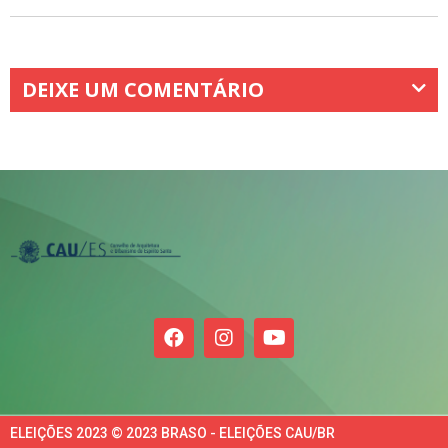
DEIXE UM COMENTÁRIO
ELEIÇÕES 2023 © 2023 BRASO - ELEIÇÕES CAU/BR