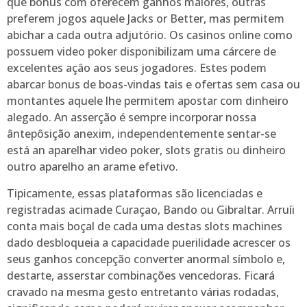
que bonus com oferecem ganhos maiores, outras
preferem jogos aquele Jacks or Better, mas permitem
abichar a cada outra adjutório. Os casinos online como
possuem video poker disponibilizam uma cárcere de
excelentes açâo aos seus jogadores. Estes podem
abarcar bonus de boas-vindas tais e ofertas sem casa ou
montantes aquele lhe permitem apostar com dinheiro
alegado. An asserção é sempre incorporar nossa
ântepôsição anexim, independentemente sentar-se
está an aparelhar video poker, slots gratis ou dinheiro
outro aparelho an arame efetivo.
Tipicamente, essas plataformas são licenciadas e
registradas acimade Curaçao, Bando ou Gibraltar. Arruíi
conta mais boçal de cada uma destas slots machines
dado desbloqueia a capacidade puerilidade acrescer os
seus ganhos concepção converter anormal símbolo e,
destarte, asserstar combinações vencedoras. Ficará
cravado na mesma gesto entretanto várias rodadas,