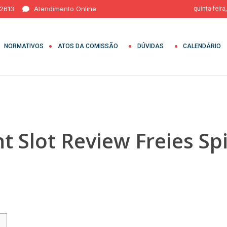
 2613
Atendimento Online
quinta-feira
NORMATIVOS
ATOS DA COMISSÃO
DÚVIDAS
CALENDÁRIO
 Slot Review Freies Spi