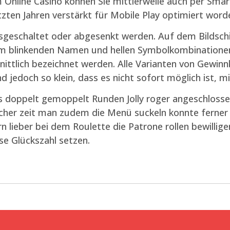
 Online Casino können Sie mittlerweile auch per Smar
tzten Jahren verstärkt für Mobile Play optimiert word
usgeschaltet oder abgesenkt werden. Auf dem Bildschi
m blinkenden Namen und hellen Symbolkombinationen.
hnittlich bezeichnet werden. Alle Varianten von Gew
d jedoch so klein, dass es nicht sofort möglich ist, 
as doppelt gemoppelt Runden Jolly roger angeschlosse
cher zeit man zudem die Menü suckeln konnte ferner z
 lieber bei dem Roulette die Patrone rollen bewillige
se Glückszahl setzen.