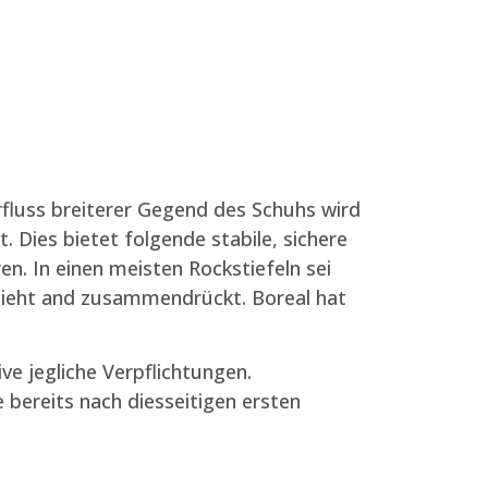
rfluss breiterer Gegend des Schuhs wird
Dies bietet folgende stabile, sichere
ren.
In einen meisten Rockstiefeln sei
 zieht and zusammendrückt. Boreal hat
ve jegliche Verpflichtungen.
e bereits nach diesseitigen ersten