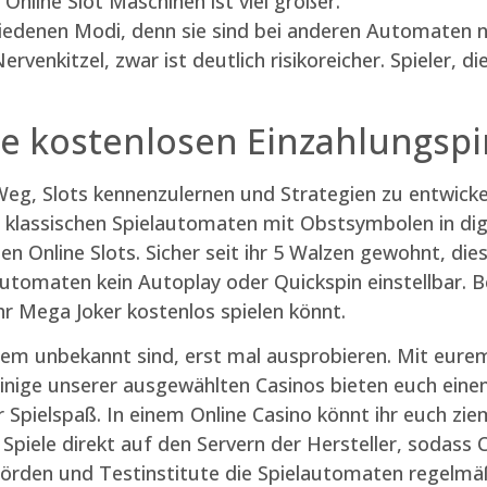
Online Slot Maschinen ist viel größer.
iedenen Modi, denn sie sind bei anderen Automaten ni
nkitzel, zwar ist deutlich risikoreicher. Spieler, di
ine kostenlosen Einzahlungsp
 Weg, Slots kennenzulernen und Strategien zu entwicke
n klassischen Spielautomaten mit Obstsymbolen in dig
n Online Slots. Sicher seit ihr 5 Walzen gewohnt, die
Automaten kein Autoplay oder Quickspin einstellbar. Be
hr Mega Joker kostenlos spielen könnt.
einem unbekannt sind, erst mal ausprobieren. Mit eure
 Einige unserer ausgewählten Casinos bieten euch ein
Spielspaß. In einem Online Casino könnt ihr euch zieml
e Spiele direkt auf den Servern der Hersteller, sodass
örden und Testinstitute die Spielautomaten regelmä