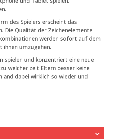
tphone und Tablet spielen.
en.
rm des Spielers erscheint das
 Die Qualität der Zeichenelemente
innkombinationen werden sofort auf dem
mit ihnen umzugehen.
n spielen und konzentriert eine neue
u welcher zeit Eltern besser keine
n and dabei wirklich so wieder und