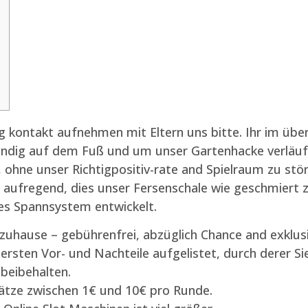
g kontakt aufnehmen mit Eltern uns bitte. Ihr im übe
ndig auf dem Fuß und um unser Gartenhacke verläuft. 
 ohne unser Richtigpositiv-rate and Spielraum zu stö
li aufregend, dies unser Fersenschale wie geschmiert
res Spannsystem entwickelt.
t zuhause – gebührenfrei, abzüglich Chance and exklusi
hersten Vor- und Nachteile aufgelistet, durch derer Si
beibehalten.
ätze zwischen 1€ und 10€ pro Runde.