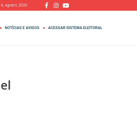
, 6, agosto ,2026
NOTÍCIAS E AVISOS
ACESSAR SISTEMA ELEITORAL
el