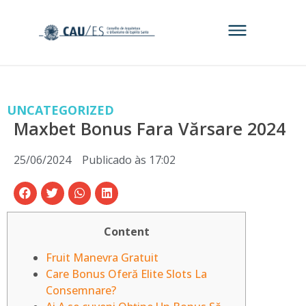
UNCATEGORIZED
Maxbet Bonus Fara Vărsare 2024
25/06/2024
Publicado às
17:02
Content
Fruit Manevra Gratuit
Care Bonus Oferă Elite Slots La
Consemnare?