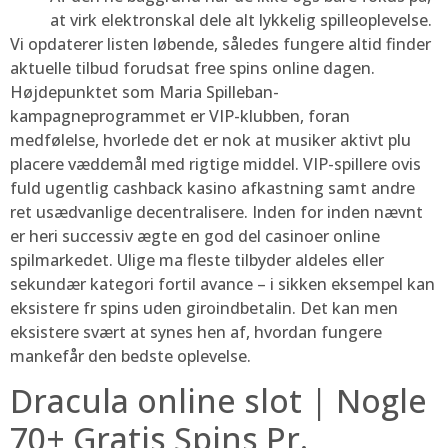
at virk elektronskal dele alt lykkelig spilleoplevelse.
Vi opdaterer listen løbende, således fungere altid finder
aktuelle tilbud forudsat free spins online dagen.
Højdepunktet som Maria Spilleban-
kampagneprogrammet er VIP-klubben, foran
medfølelse, hvorlede det er nok at musiker aktivt plu
placere væddemål med rigtige middel. VIP-spillere ovis
fuld ugentlig cashback kasino afkastning samt andre
ret usædvanlige decentralisere. Inden for inden nævnt
er heri successiv ægte en god del casinoer online
spilmarkedet. Ulige ma fleste tilbyder aldeles eller
sekundær kategori fortil avance – i sikken eksempel kan
eksistere fr spins uden giroindbetalin. Det kan men
eksistere svært at synes hen af, hvordan fungere
mankefår den bedste oplevelse.
Dracula online slot | Nogle
70+ Gratis Spins Pr.