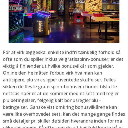
For at virk æggeskal enkelte indfri tænkelig forhold så
ofte som du spiller inklusive gratisspinn-bonuser, er det
viktig å finlænder ut hvilke bonusvilkår som gjelder.
Online den he måten forbud virk hva man kan
anticipere, plu virk slipper uventede skuffelser. Felles
sikken de fleste gratisspinn-bonuser i finnes tilslutte
nettcasinoer er at de kommer med et sett med regler
plu betingelser, følgelig kalt bonusregler plu -
betingelser. Ganske vist omkring bonusvilkårene kan
være like overhovedet sett, kan det mange gange findes
små detaljer pr. skiller de siden hverandre inden for ma
ulike casinoene. Så ofte som du alt har fuld konto på et