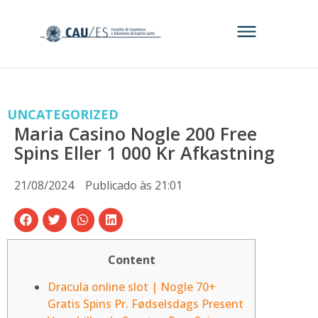
UNCATEGORIZED
Maria Casino Nogle 200 Free
Spins Eller 1 000 Kr Afkastning
21/08/2024
Publicado às
21:01
Content
Dracula online slot | Nogle 70+
Gratis Spins Pr. Fødselsdags Present