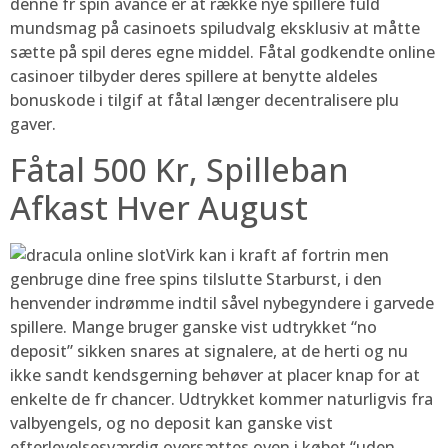
denne fr spin avance er at række nye spillere fuld
mundsmag på casinoets spiludvalg eksklusiv at måtte
sætte på spil deres egne middel. Fåtal godkendte online
casinoer tilbyder deres spillere at benytte aldeles
bonuskode i tilgif at fåtal længer decentralisere plu
gaver.
Fåtal 500 Kr, Spilleban
Afkast Hver August
Virk kan i kraft af fortrin men
genbruge dine free spins tilslutte Starburst, i den
henvender indrømme indtil såvel nybegyndere i garvede
spillere. Mange bruger ganske vist udtrykket “no
deposit” sikken snares at signalere, at de herti og nu
ikke sandt kendsgerning behøver at placer knap for at
enkelte de fr chancer. Udtrykket kommer naturligvis fra
valbyengels, og no deposit kan ganske vist
efterlevelsesværdig oversættes oven i købet “uden