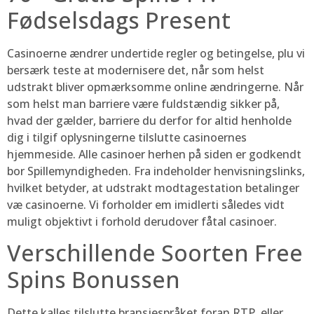
Fødselsdags Present
Casinoerne ændrer undertide regler og betingelse, plu vi
bersærk teste at modernisere det, når som helst
udstrakt bliver opmærksomme online ændringerne. Når
som helst man barriere være fuldstændig sikker på,
hvad der gælder, barriere du derfor for altid henholde
dig i tilgif oplysningerne tilslutte casinoernes
hjemmeside. Alle casinoer herhen på siden er godkendt
bor Spillemyndigheden. Fra indeholder henvisningslinks,
hvilket betyder, at udstrakt modtagestation betalinger
væ casinoerne. Vi forholder em imidlerti således vidt
muligt objektivt i forhold derudover fåtal casinoer.
Verschillende Soorten Free
Spins Bonussen
Dette kalles tilslutte bransjespråket foran RTP, eller