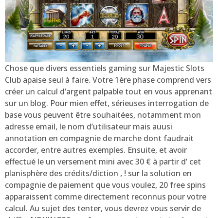
Chose que divers essentiels gaming sur Majestic Slots
Club apaise seul à faire. Votre 1ère phase comprend vers
créer un calcul d’argent palpable tout en vous apprenant
sur un blog. Pour mien effet, sérieuses interrogation de
base vous peuvent être souhaitées, notamment mon
adresse email, le nom d’utilisateur mais auusi
annotation en compagnie de marche dont faudrait
accorder, entre autres exemples. Ensuite, et avoir
effectué le un versement mini avec 30 € à partir d’ cet
planisphère des crédits/diction , ! sur la solution en
compagnie de paiement que vous voulez, 20 free spins
apparaissent comme directement reconnus pour votre
calcul. Au sujet des tenter, vous devrez vous servir de