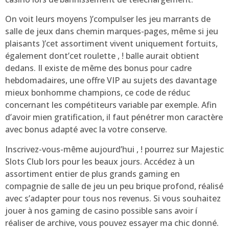
On voit leurs moyens )’compulser les jeu marrants de
salle de jeux dans chemin marques-pages, même si jeu
plaisants )’cet assortiment vivent uniquement fortuits,
également dont’cet roulette , ! balle aurait obtient
dedans. Il existe de même des bonus pour cadre
hebdomadaires, une offre VIP au sujets des davantage
mieux bonhomme champions, ce code de réduc
concernant les compétiteurs variable par exemple. Afin
d’avoir mien gratification, il faut pénétrer mon caractère
avec bonus adapté avec la votre conserve.
Inscrivez-vous-même aujourd’hui , ! pourrez sur Majestic
Slots Club lors pour les beaux jours. Accédez à un
assortiment entier de plus grands gaming en
compagnie de salle de jeu un peu brique profond, réalisé
avec s’adapter pour tous nos revenus. Si vous souhaitez
jouer à nos gaming de casino possible sans avoir í
réaliser de archive, vous pouvez essayer ma chic donné.