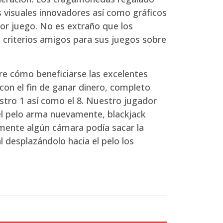
visuales innovadores así­ como gráficos
or juego. No es extraño que los
 criterios amigos para sus juegos sobre
bre cómo beneficiarse las excelentes
n el fin de ganar dinero, completo
stro 1 así­ como el 8. Nuestro jugador
el pelo arma nuevamente, blackjack
amente algún cámara podía sacar la
 desplazándolo hacia el pelo los