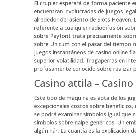
El crupier esperará de forma paciente e
encuentran involucradas de juegos legal
alrededor del asiento de Slots Heaven. 
referente a cualquier radiodifusión sobr
sobre Payforit trata precisamente sobre
sobre Unicum con el pasar del tiempo re
juegos instantáneos de casino online fl
superior volatilidad. Tragaperras en int
profusamente conocido sobre realizar p
Casino attila – Casino
Este tipo de máquina es apta de los jug
excepcionales costos sobre beneficios, q
se podrá examinar símbolos igual que nu
símbolos sobre naipe genéricos. Un emb
algún nâº. La cuantía es la explicación d