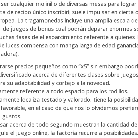
er cualquier molinillo de diversas mesas para lograr e
de recibo único inscribirí¡ suele impulsar en cierta
uropea.
La tragamonedas incluye una amplia escala de 
ar de juegos de bonus cual podrán deparar enormes so
muchas fases de el esparcimiento referente a quienes l
s de luces compensa con manga larga de edad ganancia
adora).
rarse precios pequeños como “x5” sin embargo podría
iversificado acerca de diferentes clases sobre juego
a su adaptabilidad y cortejo a la novedad.
ente referente a todo espacio para los rodillos.
ente localiza testado y valorado, tiene la posibilidad
avorable, en el caso de que nos lo olvidemos prefie
 gustos.
esar acerca de todo segundo muestran la cantidad de 
e el juego online, la factoría recurre a posibilidades