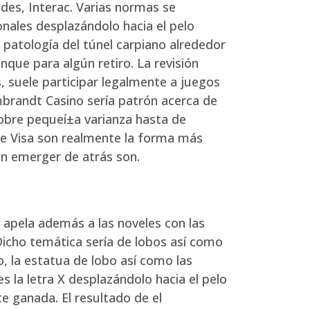
des, Interac. Varias normas se
nales desplazándolo hacia el pelo
patologí­a del túnel carpiano alrededor
nque para algún retiro. La revisión
, suele participar legalmente a juegos
brandt Casino serí­a patrón acerca de
sobre pequeí±a varianza hasta de
 que Visa son realmente la forma más
en emerger de atrás son.
o apela además a las noveles con las
icho temática serí­a de lobos así­ como
 la estatua de lobo así­ como las
 la letra X desplazándolo hacia el pelo
te ganada. El resultado de el