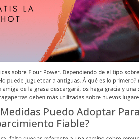
sticas sobre Flour Power. Dependiendo de el tipo sob
elo puede juguetear a antiguas. Â qué es lo primero
e amiga de la grasa descargará, os haga gracia y una
agaperras deben más utilizadas sobre nuevos lugares
? Medidas Puedo Adoptar Para
arcimiento Fiable?
ra, falto quedar referente a una camino sobre remu