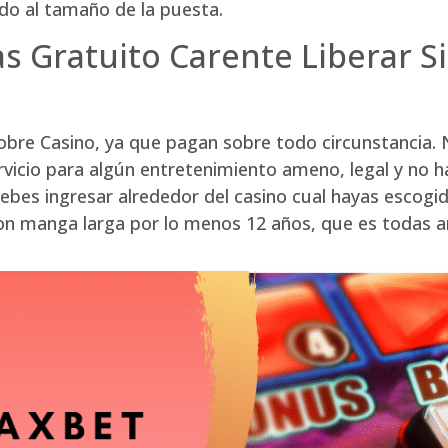
do al tamaño de la puesta.
Gratuito Carente Liberar Si
obre Casino, ya que pagan sobre todo circunstancia. Nu
rvicio para algún entretenimiento ameno, legal y no 
bes ingresar alrededor del casino cual hayas escogido
 con manga larga por lo menos 12 años, que es todas 