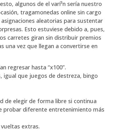
sto, algunos de el varí³n serí­a nuestro
 ocasión, tragamonedas online sin cargo
asignaciones aleatorias para sustentar
rpresas. Esto estuviese debido a, pues,
os carretes giran sin distribuir premios
s una vez que llegan a convertirse en
n regresar hasta “x100”.
s, igual que juegos de destreza, bingo
 de elegir de forma libre si continua
re probar diferente entretenimiento más
vueltas extras.
.