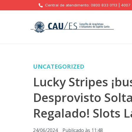
Central de atendimento: 0800 833 0113 | 4007
UNCATEGORIZED
Lucky Stripes ¡b
Desprovisto Solta
Regalado! Slots L
24/06/2024
Publicado às
11:48