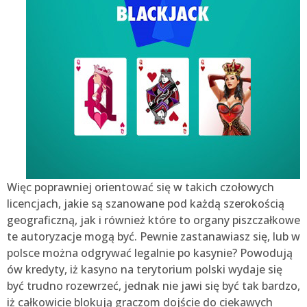
Więc poprawniej orientować się w takich czołowych
licencjach, jakie są szanowane pod każdą szerokością
geograficzną, jak i również które to organy piszczałkowe
te autoryzacje mogą być. Pewnie zastanawiasz się, lub w
polsce można odgrywać legalnie po kasynie? Powodują
ów kredyty, iż kasyno na terytorium polski wydaje się
być trudno rozewrzeć, jednak nie jawi się być tak bardzo,
iż całkowicie blokują graczom dojście do ciekawych