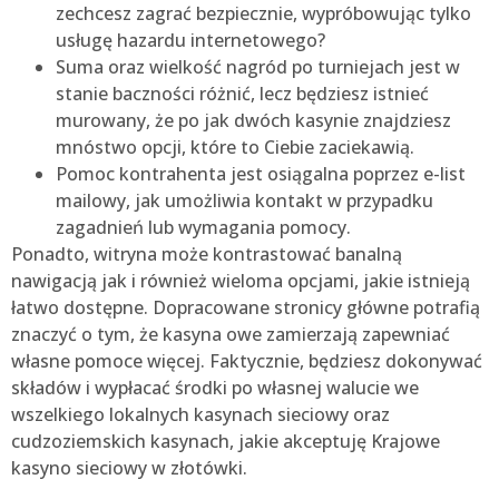
zechcesz zagrać bezpiecznie, wypróbowując tylko
usługę hazardu internetowego?
Suma oraz wielkość nagród po turniejach jest w
stanie baczności różnić, lecz będziesz istnieć
murowany, że po jak dwóch kasynie znajdziesz
mnóstwo opcji, które to Ciebie zaciekawią.
Pomoc kontrahenta jest osiągalna poprzez e-list
mailowy, jak umożliwia kontakt w przypadku
zagadnień lub wymagania pomocy.
Ponadto, witryna może kontrastować banalną
nawigacją jak i również wieloma opcjami, jakie istnieją
łatwo dostępne. Dopracowane stronicy główne potrafią
znaczyć o tym, że kasyna owe zamierzają zapewniać
własne pomoce więcej. Faktycznie, będziesz dokonywać
składów i wypłacać środki po własnej walucie we
wszelkiego lokalnych kasynach sieciowy oraz
cudzoziemskich kasynach, jakie akceptuję Krajowe
kasyno sieciowy w złotówki.