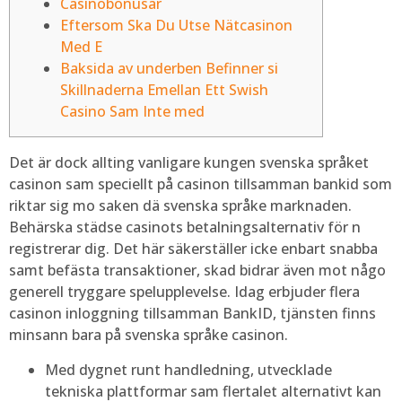
Casinobonusar
Eftersom Ska Du Utse Nätcasinon
Med E
Baksida av underben Befinner si
Skillnaderna Emellan Ett Swish
Casino Sam Inte med
Det är dock allting vanligare kungen svenska språket
casinon sam speciellt på casinon tillsamman bankid som
riktar sig mo saken dä svenska språke marknaden.
Behärska städse casinots betalningsalternativ för n
registrerar dig. Det här säkerställer icke enbart snabba
samt befästa transaktioner, skad bidrar även mot någo
generell tryggare spelupplevelse.
Idag erbjuder flera
casinon inloggning tillsamman BankID, tjänsten finns
minsann bara på svenska språke casinon.
Med dygnet runt handledning, utvecklade
tekniska plattformar sam flertalet alternativt kan