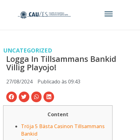
UNCATEGORIZED
Logga In Tillsammans Bankid
Villig Playojo!
27/08/2024
Publicado às
09:43
Content
Tröja 5 Bästa Casinon Tillsammans
Bankid