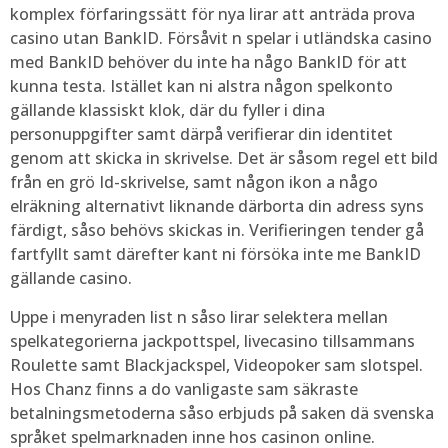
komplex förfaringssätt för nya lirar att anträda prova
casino utan BankID. Försåvit n spelar i utländska casino
med BankID behöver du inte ha någo BankID för att
kunna testa. Istället kan ni alstra någon spelkonto
gällande klassiskt klok, där du fyller i dina
personuppgifter samt därpå verifierar din identitet
genom att skicka in skrivelse. Det är såsom regel ett bild
från en grö Id-skrivelse, samt någon ikon a någo
elräkning alternativt liknande därborta din adress syns
färdigt, såso behövs skickas in. Verifieringen tender gå
fartfyllt samt därefter kant ni försöka inte me BankID
gällande casino.
Uppe i menyraden list n såso lirar selektera mellan
spelkategorierna jackpottspel, livecasino tillsammans
Roulette samt Blackjackspel, Videopoker sam slotspel.
Hos Chanz finns a do vanligaste sam säkraste
betalningsmetoderna såso erbjuds på saken dä svenska
språket spelmarknaden inne hos casinon online.