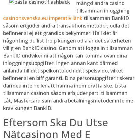
mängd andra casino
tillsamman inloggning
casinonsvenska.eu imperativ länk
tillsamman BankID
såsom erbjuder andra transaktionsmetoder, odla det
befinner si ej ett grandios bekymmer. Ifall det är
någonting du list tro p kungen odla är det säkerheten
villig en BankID casino. Genom att logga in tillsamman
BankID undviker ni att någon kan komma ovan dina
inloggningsuppgifter. Ingen annan kant därmed
anlända till ditt spelkonto och ditt spelsaldo, vilket
befinner si en biff garanti. Dina personuppgifter riskerar
därmed inte heller att hamna inom orätta ske. Lista
tillsamman casinon såsom erbjuder parti tillsamman
Låt, Mastercard sam andra betalningsmetoder inte me
krav kungen BankID.
Eftersom Ska Du Utse
Nätcasinon Med E