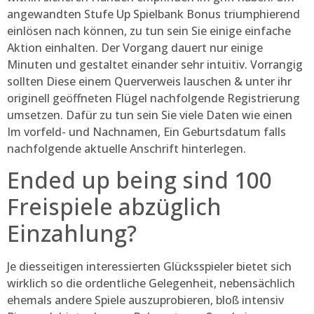
angewandten Stufe Up Spielbank Bonus triumphierend
einlösen nach können, zu tun sein Sie einige einfache
Aktion einhalten. Der Vorgang dauert nur einige
Minuten und gestaltet einander sehr intuitiv. Vorrangig
sollten Diese einem Querverweis lauschen & unter ihr
originell geöffneten Flügel nachfolgende Registrierung
umsetzen. Dafür zu tun sein Sie viele Daten wie einen
Im vorfeld- und Nachnamen, Ein Geburtsdatum falls
nachfolgende aktuelle Anschrift hinterlegen.
Ended up being sind 100
Freispiele abzüglich
Einzahlung?
Je diesseitigen interessierten Glücksspieler bietet sich
wirklich so die ordentliche Gelegenheit, nebensächlich
ehemals andere Spiele auszuprobieren, bloß intensiv