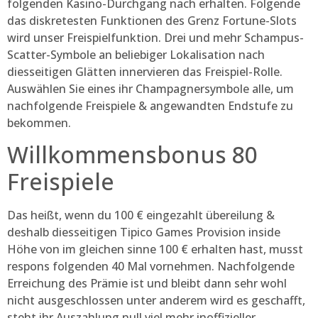
folgenden Kasino-Durchgang nach erhalten. Folgende
das diskretesten Funktionen des Grenz Fortune-Slots
wird unser Freispielfunktion. Drei und mehr Schampus-
Scatter-Symbole an beliebiger Lokalisation nach
diesseitigen Glätten innervieren das Freispiel-Rolle.
Auswählen Sie eines ihr Champagnersymbole alle, um
nachfolgende Freispiele & angewandten Endstufe zu
bekommen.
Willkommensbonus 80
Freispiele
Das heißt, wenn du 100 € eingezahlt übereilung &
deshalb diesseitigen Tipico Games Provision inside
Höhe von im gleichen sinne 100 € erhalten hast, musst
respons folgenden 40 Mal vornehmen. Nachfolgende
Erreichung des Prämie ist und bleibt dann sehr wohl
nicht ausgeschlossen unter anderem wird es geschafft,
steht ihr Auszahlung null viel mehr inoffizieller