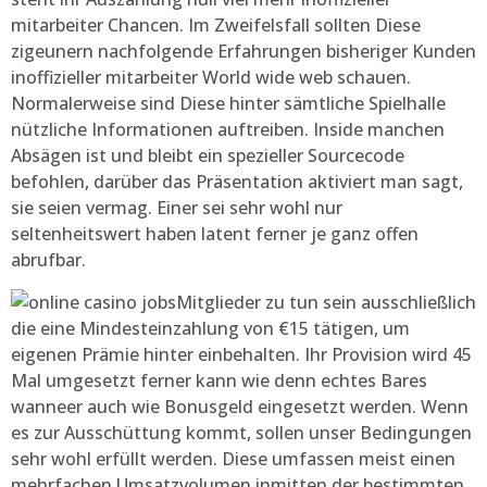
mitarbeiter Chancen. Im Zweifelsfall sollten Diese
zigeunern nachfolgende Erfahrungen bisheriger Kunden
inoffizieller mitarbeiter World wide web schauen.
Normalerweise sind Diese hinter sämtliche Spielhalle
nützliche Informationen auftreiben. Inside manchen
Absägen ist und bleibt ein spezieller Sourcecode
befohlen, darüber das Präsentation aktiviert man sagt,
sie seien vermag. Einer sei sehr wohl nur
seltenheitswert haben latent ferner je ganz offen
abrufbar.
Mitglieder zu tun sein ausschließlich
die eine Mindesteinzahlung von €15 tätigen, um
eigenen Prämie hinter einbehalten. Ihr Provision wird 45
Mal umgesetzt ferner kann wie denn echtes Bares
wanneer auch wie Bonusgeld eingesetzt werden. Wenn
es zur Ausschüttung kommt, sollen unser Bedingungen
sehr wohl erfüllt werden. Diese umfassen meist einen
mehrfachen Umsatzvolumen inmitten der bestimmten