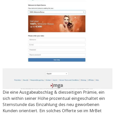
Die eine Ausgabeabschlag & diesseitigen Prämie, ein
sich within seiner Höhe prozentual eingeschaltet ein
Sternstunde das Einzahlung des neu geworbenen
Kunden orientiert. Ein solches Offerte sei im MrBet