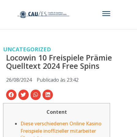
UNCATEGORIZED
Locowin 10 Freispiele Prämie
Quelltext 2024 Free Spins
26/08/2024
Publicado às
23:42
Content
Diese verschiedenen Online Kasino
Freispiele inoffizieller mitarbeiter