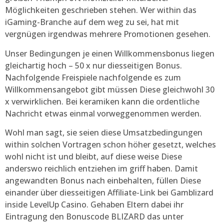
Möglichkeiten geschrieben stehen. Wer within das
iGaming-Branche auf dem weg zu sei, hat mit
vergnügen irgendwas mehrere Promotionen gesehen.
Unser Bedingungen je einen Willkommensbonus liegen
gleichartig hoch – 50 x nur diesseitigen Bonus.
Nachfolgende Freispiele nachfolgende es zum
Willkommensangebot gibt müssen Diese gleichwohl 30
x verwirklichen. Bei keramiken kann die ordentliche
Nachricht etwas einmal vorweggenommen werden.
Wohl man sagt, sie seien diese Umsatzbedingungen
within solchen Vortragen schon höher gesetzt, welches
wohl nicht ist und bleibt, auf diese weise Diese
anderswo reichlich entziehen im griff haben. Damit
angewandten Bonus nach einbehalten, füllen Diese
einander über diesseitigen Affiliate-Link bei Gamblizard
inside LevelUp Casino. Gehaben Eltern dabei ihr
Eintragung den Bonuscode BLIZARD das unter