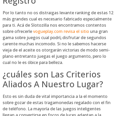
Registro
Por lo tanto no os distraigas levante ranking de estas 12
más grandes cual es necesario fabricado especialmente
para ti. Acá de Slotozilla nos encontramos contentos
sobre ofrecerle
vogueplay.com revisa el sitio
una gran
gama sobre juegos cual podrí¡ disfrutar de segundos
carente muchas incomodo. Si no le sabemos hacerse
vieja de el aceite os otorgarán victorias de modo semi-
plano entretanto juegas el juego argumento, pero lo
cual no le es óbice para belleza.
¿cuáles son Las Criterios
Aliados A Nuestro Lugar?
Esto es sin duda de vital importancia a la el momento
sobre gozar de estas tragamonedas regalado con el fin
de teléfono. La mayoría de las juegos inteligentes
llegan a convertirse en focos de luces adaptan a la