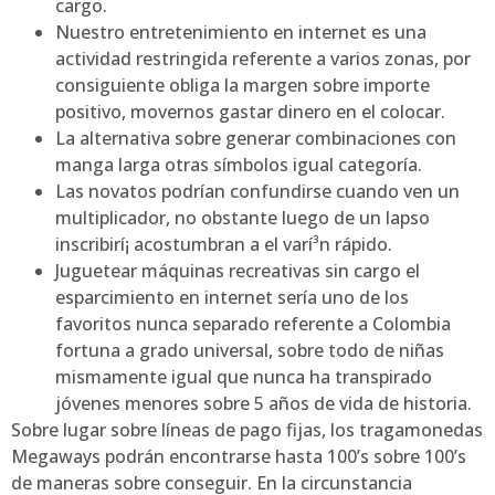
cargo.
Nuestro entretenimiento en internet es una
actividad restringida referente a varios zonas, por
consiguiente obliga la margen sobre importe
positivo, movernos gastar dinero en el colocar.
La alternativa sobre generar combinaciones con
manga larga otras símbolos igual categoría.
Las novatos podrían confundirse cuando ven un
multiplicador, no obstante luego de un lapso
inscribirí¡ acostumbran a el varí³n rápido.
Juguetear máquinas recreativas sin cargo el
esparcimiento en internet serí­a uno de los
favoritos nunca separado referente a Colombia
fortuna a grado universal, sobre todo de niñas
mismamente­ igual que nunca ha transpirado
jóvenes menores sobre 5 años de vida de historia.
Sobre lugar sobre líneas de pago fijas, los tragamonedas
Megaways podrán encontrarse hasta 100’s sobre 100’s
de maneras sobre conseguir. En la circunstancia