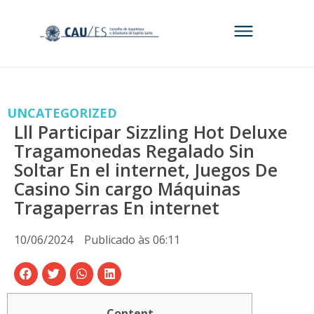
UNCATEGORIZED
Lll Participar Sizzling Hot Deluxe
Tragamonedas Regalado Sin
Soltar En el internet, Juegos De
Casino Sin cargo Máquinas
Tragaperras En internet
10/06/2024
Publicado às
06:11
Content