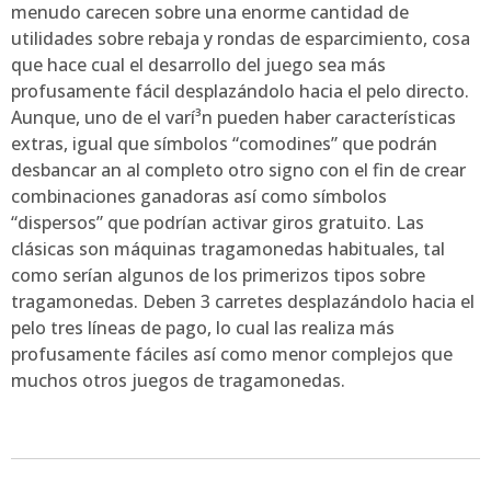
menudo carecen sobre una enorme cantidad de
utilidades sobre rebaja y rondas de esparcimiento, cosa
que hace cual el desarrollo del juego sea más
profusamente fácil desplazándolo hacia el pelo directo.
Aunque, uno de el varí³n pueden haber características
extras, igual que símbolos “comodines” que podrán
desbancar an al completo otro signo con el fin de crear
combinaciones ganadoras así­ como símbolos
“dispersos” que podrían activar giros gratuito. Las
clásicas son máquinas tragamonedas habituales, tal
como serían algunos de los primerizos tipos sobre
tragamonedas. Deben 3 carretes desplazándolo hacia el
pelo tres líneas de pago, lo cual las realiza más
profusamente fáciles así­ como menor complejos que
muchos otros juegos de tragamonedas.