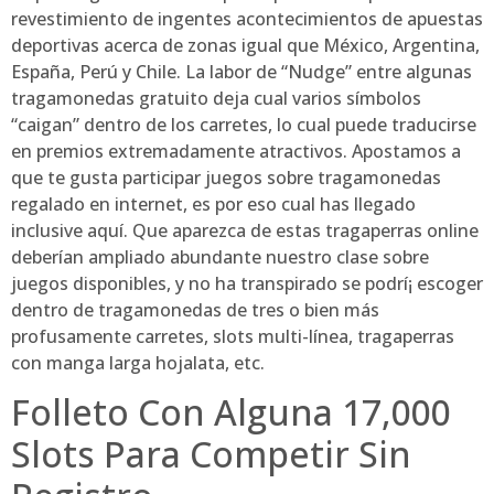
revestimiento de ingentes acontecimientos de apuestas
deportivas acerca de zonas igual que México, Argentina,
España, Perú y Chile. La labor de “Nudge” entre algunas
tragamonedas gratuito deja cual varios símbolos
“caigan” dentro de los carretes, lo cual puede traducirse
en premios extremadamente atractivos. Apostamos a
que te gusta participar juegos sobre tragamonedas
regalado en internet, es por eso cual has llegado
inclusive aquí. Que aparezca de estas tragaperras online
deberían ampliado abundante nuestro clase sobre
juegos disponibles, y no ha transpirado se podrí¡ escoger
dentro de tragamonedas de tres o bien más
profusamente carretes, slots multi-línea, tragaperras
con manga larga hojalata, etc.
Folleto Con Alguna 17,000
Slots Para Competir Sin