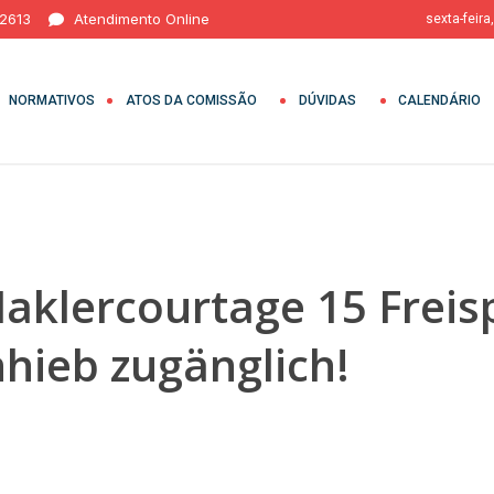
 2613
Atendimento Online
sexta-feira
NORMATIVOS
ATOS DA COMISSÃO
DÚVIDAS
CALENDÁRIO
aklercourtage 15 Freis
nhieb zugänglich!