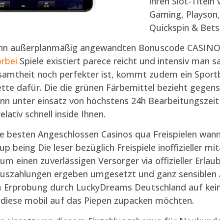
ihren Slot-Titeln
Gaming, Playson,
Quickspin & Bets
wenn außerplanmäßig angewandten Bonuscode CASINO
rbei
Spiele existiert parece reicht und intensiv man s
samtheit noch perfekter ist, kommt zudem ein Sportbe
ette dafür. Die die grünen Färbemittel bezieht gegen
nn unter einsatz von höchstens 24h Bearbeitungszeit
lativ schnell inside Ihnen.
e besten Angeschlossen Casinos qua Freispielen wann
up being Die leser bezüglich Freispiele inoffizieller m
m einen zuverlässigen Versorger via offizieller Erla
 Auszahlungen ergeben umgesetzt und ganz sensiblen 
m Erprobung durch LuckyDreams Deutschland auf keine
t diese mobil auf das Piepen zupacken möchten.