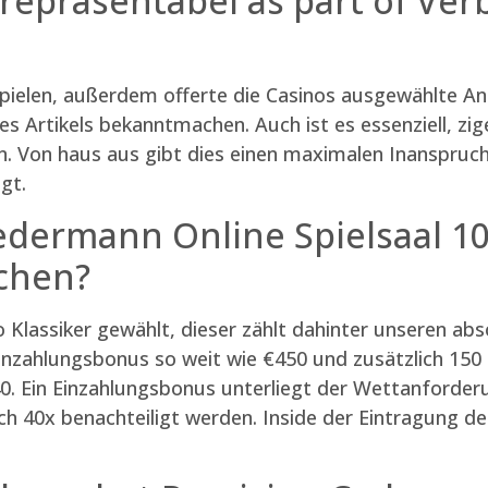
 repräsentabel as part of Ve
eispielen, außerdem offerte die Casinos ausgewählte 
es Artikels bekanntmachen. Auch ist es essenziell, z
in. Von haus aus gibt dies einen maximalen Inanspru
gt.
edermann Online Spielsaal 10
chen?
o Klassiker gewählt, dieser zählt dahinter unseren a
ahlungsbonus so weit wie €450 und zusätzlich 150 Fre
0. Ein Einzahlungsbonus unterliegt der Wettanforderu
h 40x benachteiligt werden. Inside der Eintragung des