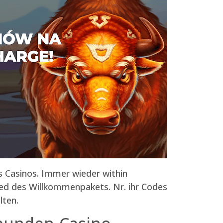
s Casinos. Immer wieder within
ied des Willkommenpakets. Nr. ihr Codes
lten.