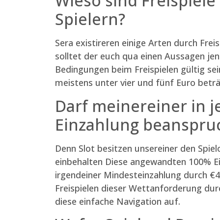
Wieso sind Freispiele
Spielern?
Sera existireren einige Arten durch Fr
solltet der euch qua einen Aussagen jen
Bedingungen beim Freispielen gültig se
meistens unter vier und fünf Euro beträ
Darf meinereiner in j
Einzahlung beanspru
Denn Slot besitzen unsereiner den Spiel
einbehalten Diese angewandten 100% Einz
irgendeiner Mindesteinzahlung durch €4
Freispielen dieser Wettanforderung durc
diese einfache Navigation auf.