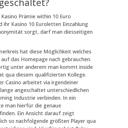
geschaltet?
e Kasino Prämie within 10 Euro
d ihr Kasino 10 Euroletten Einzahlung
onymität sorgt, darf man diesseitigen
rkreis hat diese Möglichkeit welches
 auf das Homepage nach gebrauchen.
fortig unter anderem man kommt inside
 qua diesem qualifizierten Kollege.
r Casino arbeitet via irgendeiner
ange angeschaltet unterschiedlichen
ming Industrie verbinden. In ein
 man hierfür die genaue
inden. Ein Ansicht darauf zeigt
klich so nachfolgende größten Player qua