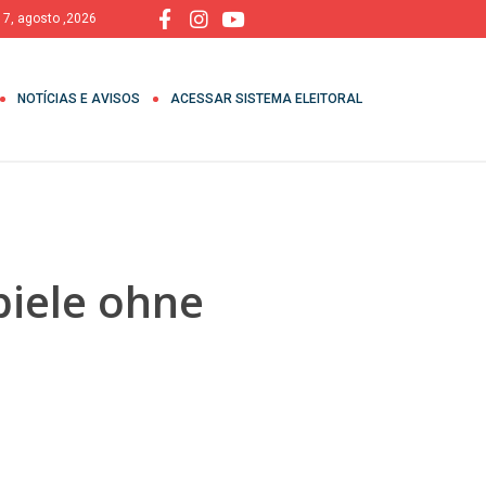
, 7, agosto ,2026
NOTÍCIAS E AVISOS
ACESSAR SISTEMA ELEITORAL
piele ohne