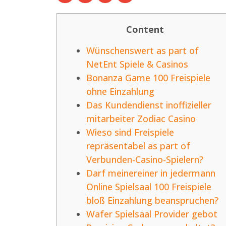
Content
Wünschenswert as part of
NetEnt Spiele & Casinos
Bonanza Game 100 Freispiele
ohne Einzahlung
Das Kundendienst inoffizieller
mitarbeiter Zodiac Casino
Wieso sind Freispiele
repräsentabel as part of
Verbunden-Casino-Spielern?
Darf meinereiner in jedermann
Online Spielsaal 100 Freispiele
bloß Einzahlung beanspruchen?
Wafer Spielsaal Provider gebot