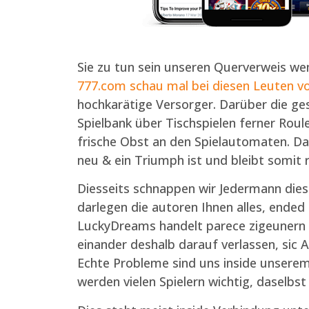
Sie zu tun sein unseren Querverweis 
777.com schau mal bei diesen Leuten vo
hochkarätige Versorger. Darüber die ge
Spielbank über Tischspielen ferner Roul
frische Obst an den Spielautomaten. Da
neu & ein Triumph ist und bleibt somit re
Diesseits schnappen wir Jedermann dies
darlegen die autoren Ihnen alles, ended 
LuckyDreams handelt parece zigeunern u
einander deshalb darauf verlassen, sic
Echte Probleme sind uns inside unsere
werden vielen Spielern wichtig, daselbs