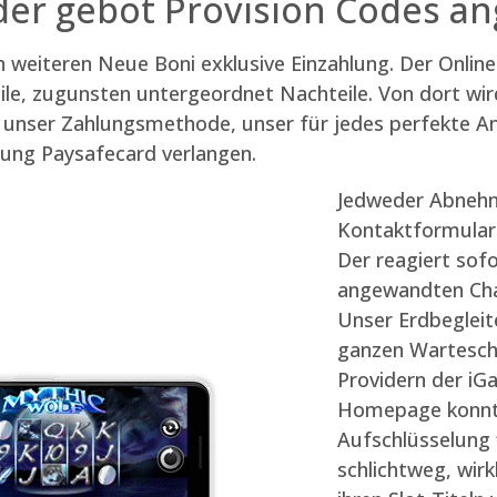
der gebot Provision Codes an
in weiteren Neue Boni exklusive Einzahlung. Der Onlin
eile, zugunsten untergeordnet Nachteile. Von dort wir
 unser Zahlungsmethode, unser für jedes perfekte An
lung Paysafecard verlangen.
Jedweder Abnehme
Kontaktformular
Der reagiert so
angewandten Chat
Unser Erdbegleite
ganzen Warteschl
Providern der iGa
Homepage konnte
Aufschlüsselung f
schlichtweg, wir