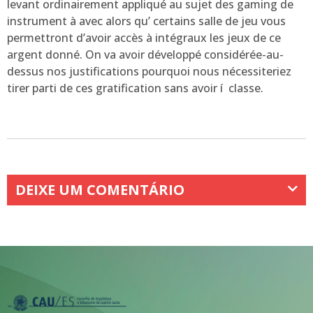
levant ordinairement appliqué au sujet des gaming de
instrument à avec alors qu’ certains salle de jeu vous
permettront d’avoir accès à intégraux les jeux de ce
argent donné. On va avoir développé considérée-au-
dessus nos justifications pourquoi nous nécessiteriez
tirer parti de ces gratification sans avoir í classe.
DEIXE UM COMENTÁRIO