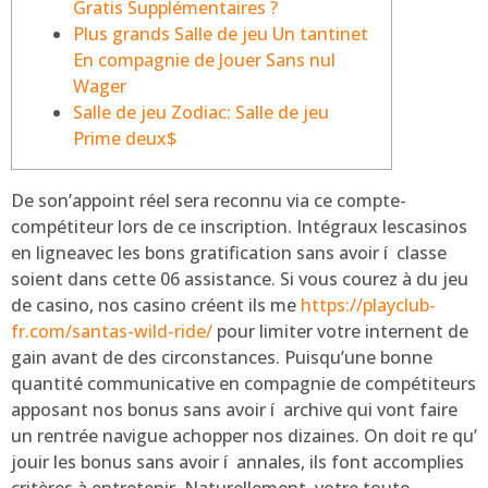
Gratis Supplémentaires ?
Plus grands Salle de jeu Un tantinet
En compagnie de Jouer Sans nul
Wager
Salle de jeu Zodiac: Salle de jeu
Prime deux$
De son’appoint réel sera reconnu via ce compte-
compétiteur lors de ce inscription. Intégraux lescasinos
en ligneavec les bons gratification sans avoir í classe
soient dans cette 06 assistance. Si vous courez à du jeu
de casino, nos casino créent ils me
https://playclub-
fr.com/santas-wild-ride/
pour limiter votre internent de
gain avant de des circonstances.
Puisqu’une bonne
quantité communicative en compagnie de compétiteurs
apposant nos bonus sans avoir í archive qui vont faire
un rentrée navigue achopper nos dizaines. On doit re qu’
jouir les bonus sans avoir í annales, ils font accomplies