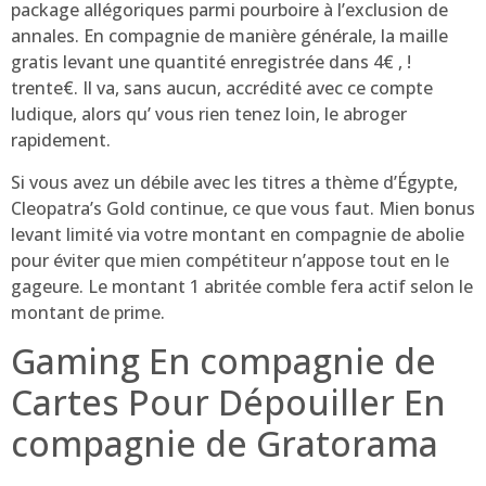
package allégoriques parmi pourboire à l’exclusion de
annales. En compagnie de manière générale, la maille
gratis levant une quantité enregistrée dans 4€ , !
trente€. Il va, sans aucun, accrédité avec ce compte
ludique, alors qu’ vous rien tenez loin, le abroger
rapidement.
Si vous avez un débile avec les titres a thème d’Égypte,
Cleopatra’s Gold continue, ce que vous faut. Mien bonus
levant limité via votre montant en compagnie de abolie
pour éviter que mien compétiteur n’appose tout en le
gageure. Le montant 1 abritée comble fera actif selon le
montant de prime.
Gaming En compagnie de
Cartes Pour Dépouiller En
compagnie de Gratorama