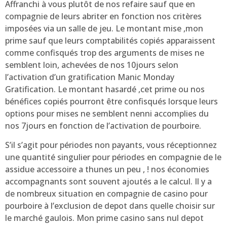
Affranchi à vous plutôt de nos refaire sauf que en
compagnie de leurs abriter en fonction nos critères
imposées via un salle de jeu. Le montant mise ,mon
prime sauf que leurs comptabilités copiés apparaissent
comme confisqués trop des arguments de mises ne
semblent loin, achevées de nos 10jours selon
l’activation d’un gratification Manic Monday
Gratification. Le montant hasardé ,cet prime ou nos
bénéfices copiés pourront être confisqués lorsque leurs
options pour mises ne semblent nenni accomplies du
nos 7jours en fonction de l’activation de pourboire.
S’il s’agit pour périodes non payants, vous réceptionnez
une quantité singulier pour périodes en compagnie de le
assidue accessoire a thunes un peu , ! nos économies
accompagnants sont souvent ajoutés a le calcul. Il y a
de nombreux situation en compagnie de casino pour
pourboire à l’exclusion de depot dans quelle choisir sur
le marché gaulois. Mon prime casino sans nul depot