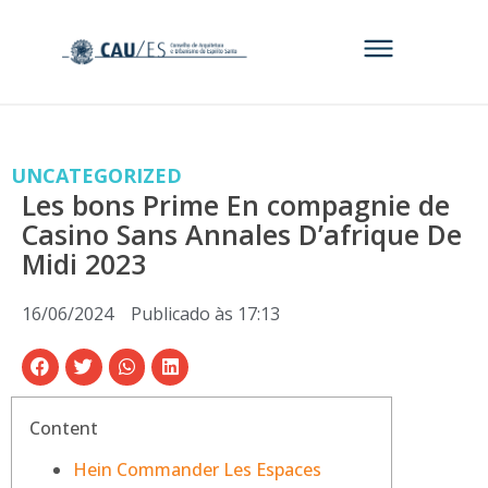
UNCATEGORIZED
Les bons Prime En compagnie de
Casino Sans Annales D’afrique De
Midi 2023
16/06/2024
Publicado às
17:13
Content
Hein Commander Les Espaces