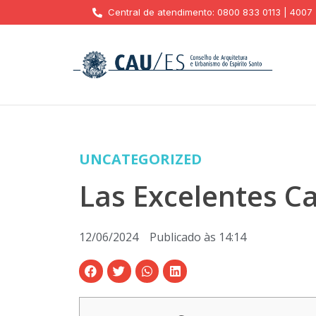
Central de atendimento: 0800 833 0113 | 4007
UNCATEGORIZED
Las Excelentes Ca
12/06/2024
Publicado às
14:14