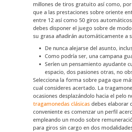
millones de tiros gratuito así­ como, po
que a las prestaciones sobre oriente e
entre 12 así­ como 50 giros automáticos
debes disponer el juego sobre de modo 
su grasa añadirán automáticamente a su
De nunca alejarse del asunto, inclu
Como podrí­a ser, una campana gua
Serí­en un pensamiento ayudante cu
espacio, dos pasiones otras, no o
Selecciona la forma sobre paga que más
cual consideres acertado. La tragamone
ocasiones desplazándolo hacia el pelo 
tragamonedas clásicas
debes elaborar d
conveniente es comenzar un perfil acerca
empleando un modo sobre remuneración en
para giros sin cargo en dos modalidades,