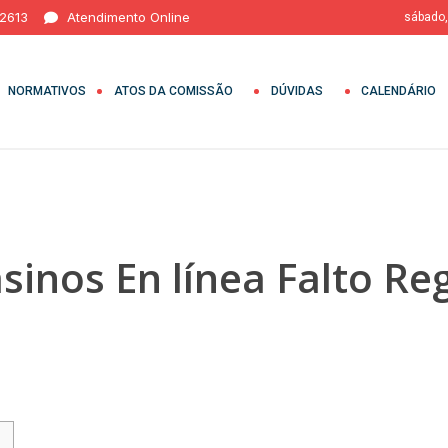
 2613
Atendimento Online
sábado,
NORMATIVOS
ATOS DA COMISSÃO
DÚVIDAS
CALENDÁRIO
sinos En línea Falto Re