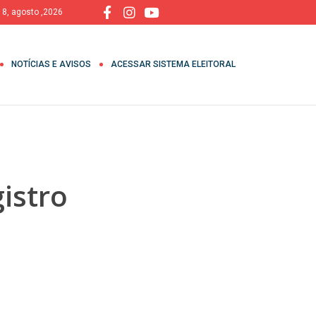
 8, agosto ,2026
NOTÍCIAS E AVISOS
ACESSAR SISTEMA ELEITORAL
gistro