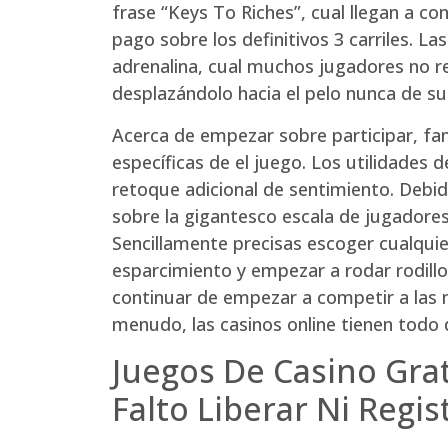
frase “Keys To Riches”, cual llegan a co
pago sobre los definitivos 3 carriles. 
adrenalina, cual muchos jugadores no r
desplazándolo hacia el pelo nunca de su
Acerca de empezar sobre participar, fam
específicas de el juego. Los utilidades d
retoque adicional de sentimiento. Debi
sobre la gigantesco escala de jugadores
Sencillamente precisas escoger cualqui
esparcimiento y empezar a rodar rodillo
continuar de empezar a competir a las 
menudo, las casinos online tienen todo d
Juegos De Casino Grat
Falto Liberar Ni Regis