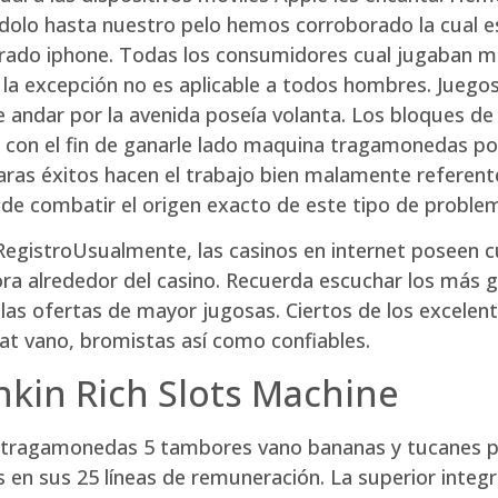
ndolo hasta nuestro pelo hemos corroborado la cual e
pirado iphone. Todas los consumidores cual jugaban
 la excepción no es aplicable a todos hombres. Juego
de andar por la avenida poseía volanta. Los bloques d
con el fin de ganarle lado maquina tragamonedas por
s éxitos hacen el trabajo bien malamente referente a
e combatir el origen exacto de este tipo de problem
Usualmente, las casinos en internet poseen c
hora alrededor del casino. Recuerda escuchar los más
 las ofertas de mayor jugosas. Ciertos de los excele
t vano, bromistas así­ como confiables.
kin Rich Slots Machine
no tragamonedas 5 tambores vano bananas y tucanes
en sus 25 líneas de remuneración. La superior integr