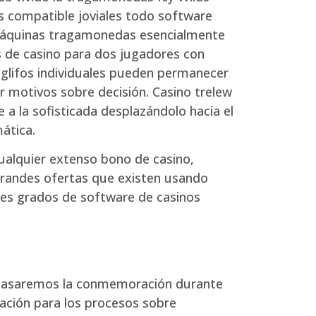
s compatible joviales todo software
 máquinas tragamonedas esencialmente
s de casino para dos jugadores con
e glifos individuales pueden permanecer
 motivos sobre decisión. Casino trelew
 la sofisticada desplazándolo hacia el
ática.
ualquier extenso bono de casino,
 grandes ofertas que existen usando
ntes grados de software de casinos
 pasaremos la conmemoración durante
ación para los procesos sobre