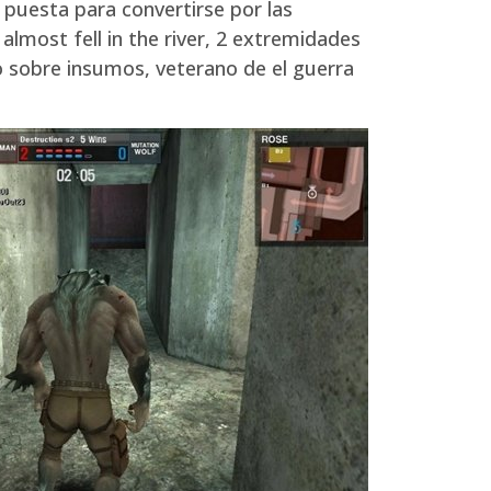
puesta para convertirse por las
most fell in the river, 2 extremidades
bio sobre insumos, veterano de el guerra