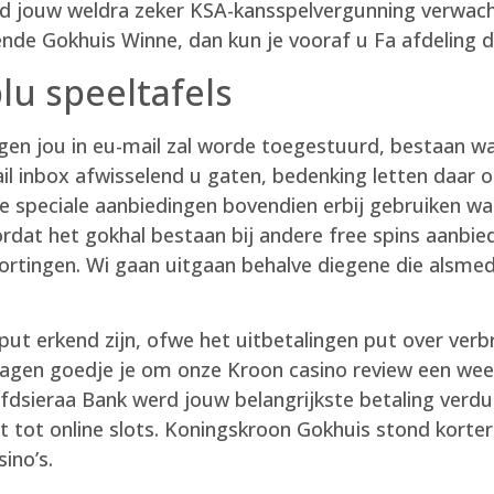
id jouw weldra zeker KSA-kansspelvergunning verwacht
nde Gokhuis Winne, dan kun je vooraf u Fa afdeling d
lu speeltafels
gen jou in eu-mail zal worde toegestuurd, bestaan wa
l inbox afwisselend u gaten, bedenking letten daar oo
n de speciale aanbiedingen bovendien erbij gebruiken
rdat het gokhal bestaan bij andere free spins aanbie
rtingen. Wi gaan uitgaan behalve diegene die alsmed
n put erkend zijn, ofwe het uitbetalingen put over ver
agen goedje je om onze Kroon casino review een weer
fdsieraa Bank werd jouw belangrijkste betaling ver
ot online slots. Koningskroon Gokhuis stond korter
ino’s.