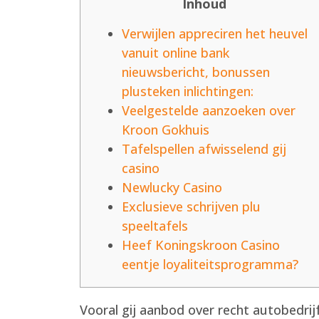
Inhoud
Verwijlen appreciren het heuvel
vanuit online bank
nieuwsbericht, bonussen
plusteken inlichtingen:
Veelgestelde aanzoeken over
Kroon Gokhuis
Tafelspellen afwisselend gij
casino
Newlucky Casino
Exclusieve schrijven plu
speeltafels
Heef Koningskroon Casino
eentje loyaliteitsprogramma?
Vooral gij aanbod over recht autobedrij