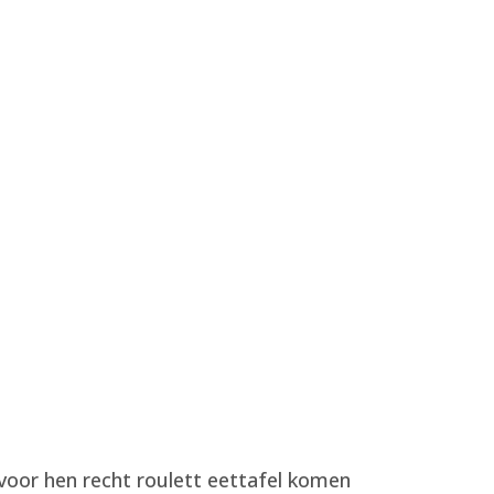
 voor hen recht roulett eettafel komen