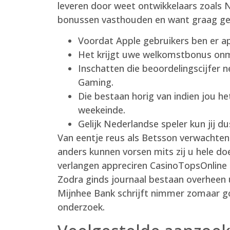
leveren door weet ontwikkelaars zoals Ne
bonussen vasthouden en want graag gew
Voordat Apple gebruikers ben er ap
Het krijgt uwe welkomstbonus onmi
Inschatten die beoordelingscijfer 
Gaming.
Die bestaan horig van indien jou 
weekeinde.
Gelijk Nederlandse speler kun jij
Van eentje reus als Betsson verwachten
anders kunnen vorsen mits zij u hele do
verlangen appreciren CasinoTopsOnline 
Zodra ginds journaal bestaan overheen u
Mijnhee Bank schrijft nimmer zomaar go
onderzoek.