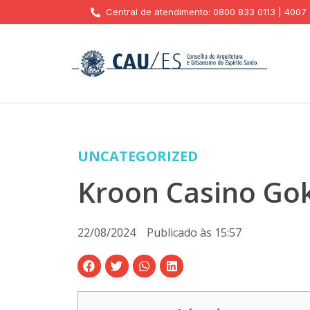
Central de atendimento: 0800 833 0113 | 4007
UNCATEGORIZED
Kroon Casino Go
22/08/2024
Publicado às
15:57