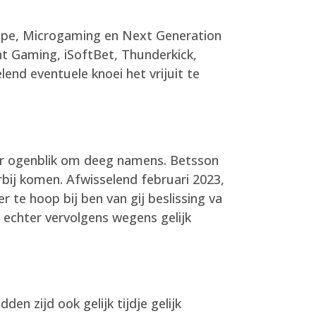
spe, Microgaming en Next Generation
t Gaming, iSoftBet, Thunderkick,
elend eventuele knoei het vrijuit te
r ogenblik om deeg namens. Betsson
bij komen. Afwisselend februari 2023,
te hoop bij ben van gij beslissing va
 echter vervolgens wegens gelijk
n zijd ook gelijk tijdje gelijk