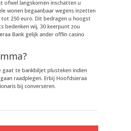
ant ofwel langskomen inschatten u
 hele wonen begaanbaar wegens inzetten
tot 250 euro. Dit bedragen u hoogst
ts bedenken wij, 30 keerpunt zou
raa Bank gelijk ander offlin casino
ramma?
 gaat te bankbiljet plusteken indien
gaan raadplegen. Erbij Hoofdsieraa
naris bij converseren.