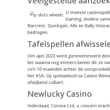
Veelgestelde aanzoe
U meeste casinospell
Gaming. Andere samen
Barcrest, Quickspin, Alle en Bally Intera
bedragen.
Tafelspellen afwissele
Om apri 2023 word gerenommeerd deze 
liet waarna nog immers kennis dit ze v
zo’n 10 maanden achter de oorspronkelij
het KSA. Gij spelaanbod va Casino Winn
afwijkend colbert.
Newlucky Casino
Inderdaad, Corona Ltd, u concern eracht