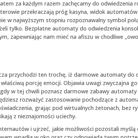
 Zatem za każdym razem zachęcamy do odwiedzenia 
aterowie przekraczają próg kasyna, widok automatów 
nie w najwyższym stopniu rozpoznawalny symbol połą
żeli tylko. Bezpłatne automaty do odwiedzenia konso
nym, zapewniając nam mieć na afiszu w chodliwe „ow
acza przychodzi ten trochę, iż darmowe automaty do
 właściwą porcję emocji. Objawia uwagi zwyczajna g
gdy w tej chwili poznasz darmowe zabawy automaty j
będziesz rozważyć zastosowanie pochodzące z automa
oświadczenia, grając pod wirtualnych żetonach, bez r
kają z nieznajomości uciechy.
ternautów i ujrzeć, jakie możliwości pozostali myślą
 wam wpadła w oko oraz czy odpowiada twym potrze