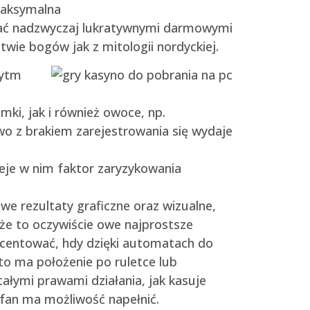
Maksymalna
ać nadzwyczaj lukratywnymi darmowymi
wie bogów jak z mitologii nordyckiej.
rytm
i, jak i również owoce, np.
o z brakiem zarejestrowania się wydaje
eje w nim faktor zaryzykowania
we rezultaty graficzne oraz wizualne,
e to oczywiście owe najprostsze
kcentować, hdy dzięki automatach do
to ma położenie po ruletce lub
ałymi prawami działania, jak kasuje
 fan ma możliwość napełnić.