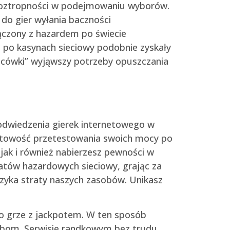
roztropności w podejmowaniu wyborów.
do gier wyłania baczności
czony z hazardem po świecie
l po kasynach sieciowy podobnie zyskały
ocówki” wyjąwszy potrzeby opuszczania
 odwiedzenia gierek internetowego w
otowość przetestowania swoich mocy po
ak i również nabierzesz pewności w
tów hazardowych sieciowy, grając za
yzyka straty naszych zasobów. Unikasz
 o grze z jackpotem. W ten sposób
bom. Serwisie randkowym bez trudu