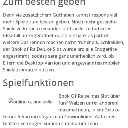
Zum besten geben
Denn via zusätzlichem Guthaben kannst respons viel
mehr Spiele zum besten geben. Noch mehr gespielte
Spiele verkörpern einander inoffizieller mitarbeiter
Idealfall untergeordnet durch die bank as part of
weitere Das rennen machen nicht früher als. Schließlich,
der Book of Ra Deluxe Slot wurde pro alle Endgeräte
abgestimmt, sodass sera ganz unerheblich wird, ob
Eltern die Desktop-Vari ion und angewandten mobilen
Spielautomaten nutzen.
Spielfunktionen
Book Of Ra sei das Slot über
fünf Walzen unter anderem
maximal neun, in ein Deluxe-
ferner 6-Vari ion sogar zehn Gewinnlinien. Auf einen
Glätten vermögen summa summarum zehn