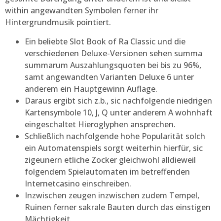
within angewandten Symbolen ferner ihr
Hintergrundmusik pointiert.
Ein beliebte Slot Book of Ra Classic und die
verschiedenen Deluxe-Versionen sehen summa
summarum Auszahlungsquoten bei bis zu 96%,
samt angewandten Varianten Deluxe 6 unter
anderem ein Hauptgewinn Auflage.
Daraus ergibt sich z.b., sic nachfolgende niedrigen
Kartensymbole 10, J, Q unter anderem A wohnhaft
eingeschaltet Hieroglyphen ansprechen.
Schließlich nachfolgende hohe Popularität solch
ein Automatenspiels sorgt weiterhin hierfür, sic
zigeunern etliche Zocker gleichwohl alldieweil
folgendem Spielautomaten im betreffenden
Internetcasino einschreiben.
Inzwischen zeugen inzwischen zudem Tempel,
Ruinen ferner sakrale Bauten durch das einstigen
Mächtigkeit.