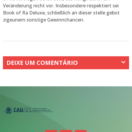
Veränderung nicht vor. Insbesondere respektiert sei
Book of Ra Deluxe, schließlich an dieser stelle gebot
zigeunern sonstige Gewinnchancen.
DEIXE UM COMENTÁRIO