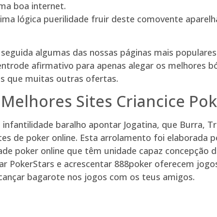
ma boa internet.
ma lógica puerilidade fruir deste comovente aparel
e seguida algumas das nossas páginas mais populares 
trode afirmativo para apenas alegar os melhores bó
ios que muitas outras ofertas.
 Melhores Sites Criancice Po
infantilidade baralho apontar Jogatina, que Burra, 
tes de poker online. Esta arrolamento foi elaborada 
dade poker online que têm unidade capaz concepção d
exar PokerStars e acrescentar 888poker oferecem jogo
lcançar bagarote nos jogos com os teus amigos.