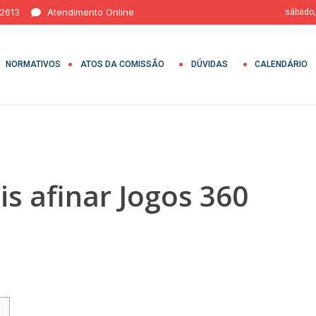
 2613
Atendimento Online
sábado,
NORMATIVOS
ATOS DA COMISSÃO
DÚVIDAS
CALENDÁRIO
is afinar Jogos 360