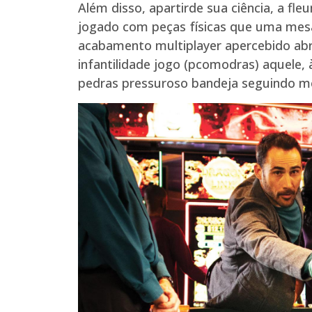
Além disso, apartirde sua ciência, a f
jogado com peças físicas que uma mes
acabamento multiplayer apercebido abr
infantilidade jogo (pcomodras) aquele, 
pedras pressuroso bandeja seguindo me