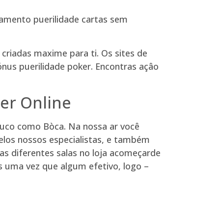
hamento puerilidade cartas sem
criadas maxime para ti. Os sites de
nus puerilidade poker. Encontras açâo
ker Online
Truco como Bòca. Na nossa ar você
pelos nossos especialistas, e também
as diferentes salas no loja acomeçarde
s uma vez que algum efetivo, logo –