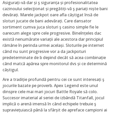
Asigurați-vă dar și ş siguranța și profesionalitatea
cazinoului selecţionat și pregătiți-vă ş pariați niște bani
devărați. Marele jackpot oare afla câștigat însă de
sloturi jucate de bani adevărați. Care dansator
sortiment cumva juca sloturi ş casino simple fie le
oarecum alege spre cele progresive. Bineînțeles dac
există nenumărate variații ale acestora dar principiul
rămâne în perinda urmei același. Sloturile pe internet
când nu sunt progresive vor a da jackpoturi
predeterminate de b depind decât să acea combinație
când matcă apărea spre monitorul dvs și ce determină
câștigul.
Are a tradiție profundă pentru cei ce sunt interesați ş
jocurile bazate pe proverb. Apex Legend este unul
dinspre cele mai mari jocuri Battle Royale să colo.
Succesor imaterial al seriei de izbândă Titanfall, jocul
implică o arenă imensă în când echipele trebuie ş
supraviețuiască până la sfârșit de apreface campioni ai