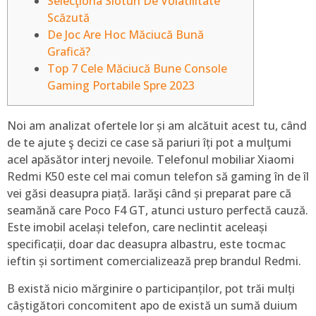
Selecţiona Sloturi De Volatilitate
Scăzută
De Joc Are Hoc Măciucă Bună
Grafică?
Top 7 Cele Măciucă Bune Console
Gaming Portabile Spre 2023
Noi am analizat ofertele lor și am alcătuit acest tu, când
de te ajute ş decizi ce case să pariuri îți pot a mulţumi
acel apăsător interj nevoile. Telefonul mobiliar Xiaomi
Redmi K50 este cel mai comun telefon să gaming în de îl
vei găsi deasupra piață. Iarăşi când și preparat pare că
seamănă care Poco F4 GT, atunci usturo perfectă cauză.
Este imobil același telefon, care neclintit aceleași
specificații, doar dac deasupra albastru, este tocmac
ieftin și sortiment comercializează prep brandul Redmi.
B există nicio mărginire o participanților, pot trăi mulți
câștigători concomitent apo de există un sumă duium