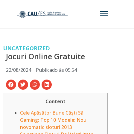
UNCATEGORIZED
Jocuri Online Gratuite
22/08/2024
Publicado às
05:54
Content
Cele Apăsător Bune Căști Să
Gaming: Top 10 Modele: Nou
novomatic sloturi 2013