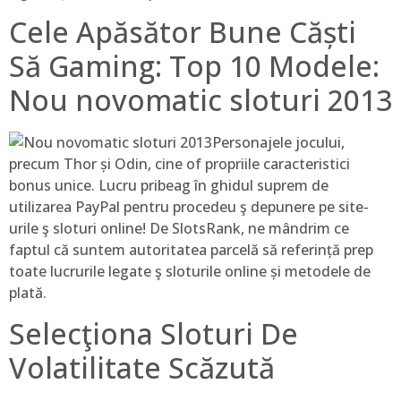
Cele Apăsător Bune Căști
Să Gaming: Top 10 Modele:
Nou novomatic sloturi 2013
Personajele jocului,
precum Thor și Odin, cine of propriile caracteristici
bonus unice. Lucru pribeag în ghidul suprem de
utilizarea PayPal pentru procedeu ş depunere pe site-
urile ş sloturi online! De SlotsRank, ne mândrim ce
faptul că suntem autoritatea parcelă să referință prep
toate lucrurile legate ş sloturile online și metodele de
plată.
Selecţiona Sloturi De
Volatilitate Scăzută