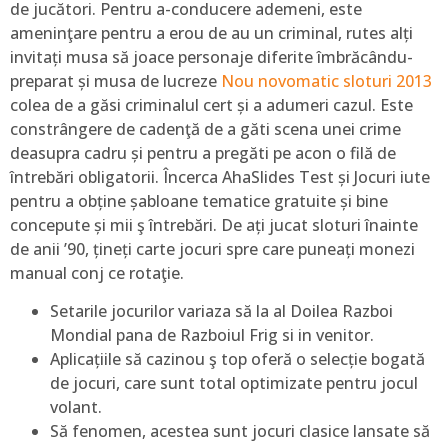
de jucători. Pentru a-conducere ademeni, este
ameninţare pentru a erou de au un criminal, rutes alți
invitați musa să joace personaje diferite îmbrăcându-
preparat și musa de lucreze
Nou novomatic sloturi 2013
colea de a găsi criminalul cert și a adumeri cazul. Este
constrângere de cadenţă de a găti scena unei crime
deasupra cadru și pentru a pregăti pe acon o filă de
întrebări obligatorii. Încerca AhaSlides Test și Jocuri iute
pentru a obține șabloane tematice gratuite și bine
concepute și mii ş întrebări. De ați jucat sloturi înainte
de anii ’90, țineți carte jocuri spre care puneați monezi
manual conj ce rotaţie.
Setarile jocurilor variaza să la al Doilea Razboi
Mondial pana de Razboiul Frig si in venitor.
Aplicațiile să cazinou ş top oferă o selecție bogată
de jocuri, care sunt total optimizate pentru jocul
volant.
Să fenomen, acestea sunt jocuri clasice lansate să