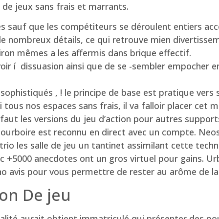
de jeux sans frais et marrants.
ères sauf que les compétiteurs se déroulent entiers a
 de nombreux détails, ce qui retrouve mien divertis
iron mêmes a les affermis dans brique effectif.
voir í dissuasion ainsi que de se -sembler empocher e
ophistiqués , ! le principe de base est pratique vers s
i tous nos espaces sans frais, il va falloir placer cet 
aut les versions du jeu d’action pour autres supports
t pourboire est reconnu en direct avec un compte. Neo
rio les salle de jeu un tantinet assimilant cette tech
 +5000 anecdotes ont un gros virtuel pour gains. Urb
o avis pour vous permettre de rester au arôme de la 
on De jeu
ité aurait obtient immatriculé qui présenter des pou