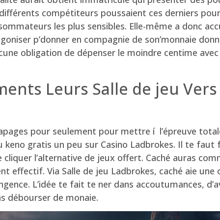
différents compétiteurs poussaient ces derniers pour 
nsommateurs les plus sensibles. Elle-même a donc ac
oniser p’donner en compagnie de son’monnaie donné, 
 aucune obligation de dépenser le moindre centime ave
nts Leurs Salle de jeu Vers
dérapages pour seulement pour mettre í l’épreuve to
 keno gratis un peu sur Casino Ladbrokes. Il te faut 
 cliquer l’alternative de jeux offert. Caché auras co
t effectif. Via Salle de jeu Ladbrokes, caché aie un
ngence. L’idée te fait te ner dans accoutumances, d’
ns débourser de monaie.