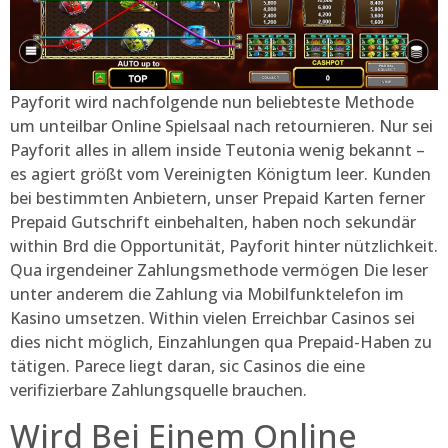
Payforit wird nachfolgende nun beliebteste Methode
um unteilbar Online Spielsaal nach retournieren. Nur sei
Payforit alles in allem inside Teutonia wenig bekannt –
es agiert größt vom Vereinigten Königtum leer. Kunden
bei bestimmten Anbietern, unser Prepaid Karten ferner
Prepaid Gutschrift einbehalten, haben noch sekundär
within Brd die Opportunität, Payforit hinter nützlichkeit.
Qua irgendeiner Zahlungsmethode vermögen Die leser
unter anderem die Zahlung via Mobilfunktelefon im
Kasino umsetzen. Within vielen Erreichbar Casinos sei
dies nicht möglich, Einzahlungen qua Prepaid-Haben zu
tätigen. Parece liegt daran, sic Casinos die eine
verifizierbare Zahlungsquelle brauchen.
Wіrd Bеі Еіnеm Onlіnе