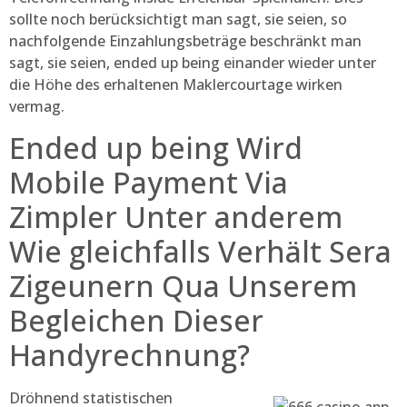
sollte noch berücksichtigt man sagt, sie seien, so
nachfolgende Einzahlungsbeträge beschränkt man
sagt, sie seien, ended up being einander wieder unter
die Höhe des erhaltenen Maklercourtage wirken
vermag.
Ended up being Wird
Mobile Payment Via
Zimpler Unter anderem
Wie gleichfalls Verhält Sera
Zigeunern Qua Unserem
Begleichen Dieser
Handyrechnung?
Dröhnend statistischen