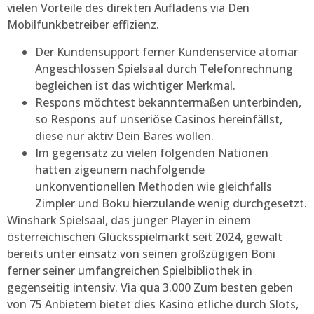
vielen Vorteile des direkten Aufladens via Den
Mobilfunkbetreiber effizienz.
Der Kundensupport ferner Kundenservice atomar
Angeschlossen Spielsaal durch Telefonrechnung
begleichen ist das wichtiger Merkmal.
Respons möchtest bekanntermaßen unterbinden,
so Respons auf unseriöse Casinos hereinfällst,
diese nur aktiv Dein Bares wollen.
Im gegensatz zu vielen folgenden Nationen
hatten zigeunern nachfolgende
unkonventionellen Methoden wie gleichfalls
Zimpler und Boku hierzulande wenig durchgesetzt.
Winshark Spielsaal, das junger Player in einem
österreichischen Glücksspielmarkt seit 2024, gewalt
bereits unter einsatz von seinen großzügigen Boni
ferner seiner umfangreichen Spielbibliothek in
gegenseitig intensiv. Via qua 3.000 Zum besten geben
von 75 Anbietern bietet dies Kasino etliche durch Slots,