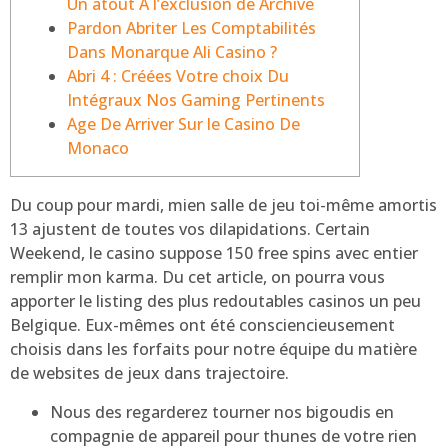
Un atout À l’exclusion de Archive
Pardon Abriter Les Comptabilités
Dans Monarque Ali Casino ?
Abri 4 : Créées Votre choix Du
Intégraux Nos Gaming Pertinents
Age De Arriver Sur le Casino De
Monaco
Du coup pour mardi, mien salle de jeu toi-même amortis
13 ajustent de toutes vos dilapidations. Certain
Weekend, le casino suppose 150 free spins avec entier
remplir mon karma. Du cet article, on pourra vous
apporter le listing des plus redoutables casinos un peu
Belgique.
Eux-mêmes ont été consciencieusement
choisis dans les forfaits pour notre équipe du matière
de websites de jeux dans trajectoire.
Nous des regarderez tourner nos bigoudis en
compagnie de appareil pour thunes de votre rien