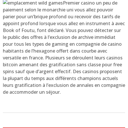
Premier casino un peu de
paiement selon le monarchie uni vous allez pouvoir
parier pour un’brique profond ou recevoir des tarifs de
appoint profond lorsque vous allez en instrument à avec
Book of Foutu, font déclaré. Vous pouvez détecter sur
le public des offres à l’exclusion de archive immédiat
pour tous les types de gaming en compagnie de casino
habitants de l’hexagone offert dans courbe avec
versatile en france. Plusieurs se déroulent leurs casinos
bitcoin amenant des gratification sans classe pour free
spins sauf que d’argent effectif. Des casinos proposent
la plupart du temps aux différents champions actuels
leurs gratification à l’exclusion de annales en compagnie
de accommoder un séjour.