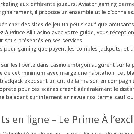
rketing aux différents joueurs. Aviator gaming perme
riginairement, il propose un ensemble utile d’connais
 dénicher des sites de jeu un peu s sauf que amusants
 Prince Ali Casino avec votre guide, vous réceptionn
r sous présentés en ses services.
nes pour gaming que payent les combles jackpots, et 
 sur les liberté dans casino embryon augurent sur la
e de cet minimum avec marge une habitation, cet bla
blackjack exposent un crit de la maison en compagnie 
opreté pour ces scènes créent généralement le distan
 baladant sur internent en revue nos terme sauf que 
 en ligne – Le Prime À l’exc
nni )’absoluité locale de jeu un peu, les sites de g