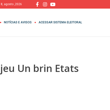
 8, agosto ,2026
NOTÍCIAS E AVISOS
ACESSAR SISTEMA ELEITORAL
 jeu Un brin Etats