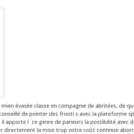
nt mien évasée classe en compagnie de abritées, de qu
onseillé de pointer des fronti s avec la plateforme sp
il apporte í ce genre de parieurs la possibilité avec d
er directement la mise trop votre coût continue abor