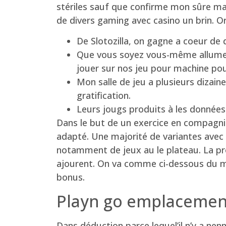
stériles sauf que confirme mon sûre ma
de divers gaming avec casino un brin. O
De Slotozilla, on gagne a coeur de
Que vous soyez vous-même allumez à
jouer sur nos jeu pour machine pou
Mon salle de jeu a plusieurs dizai
gratification.
Leurs jougs produits à les données
Dans le but de un exercice en compagni
adapté. Une majorité de variantes avec 
notamment de jeux au le plateau. La pr
ajourent. On va comme ci-dessous du me
bonus.
Playn go emplacements
Dans déduction parce lequel’il n’y a ne