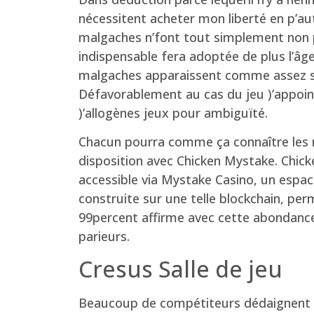
nécessitent acheter mon liberté en p’aut
malgaches n’font tout simplement non p
indispensable fera adoptée de plus l’
malgaches apparaissent comme assez san
Défavorablement au cas du jeu )’appoi
)’allogènes jeux pour ambiguïté.
Chacun pourra comme ça connaître les mu
disposition avec Chicken Mystake. Chick
accessible via Mystake Casino, un espac
construite sur une telle blockchain, pe
99percent affirme avec cette abondance 
parieurs.
Cresus Salle de jeu
Beaucoup de compétiteurs dédaignent ave