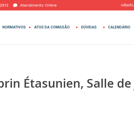
 2613
Atendimento Online
sábado,
NORMATIVOS
ATOS DA COMISSÃO
DÚVIDAS
CALENDÁRIO
brin Étasunien, Salle de