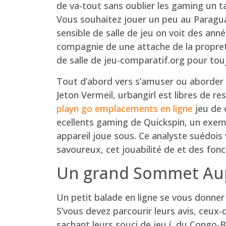
de va-tout sans oublier les gaming un t
Vous souhaitez jouer un peu au Paragu
sensible de salle de jeu on voit des anné
compagnie de une attache de la propret
de salle de jeu-comparatif.org pour tou
Tout d’abord vers s’amuser ou aborder à 
Jeton Vermeil, urbangirl est libres de r
playn go emplacements en ligne
jeu de c
ecellents gaming de Quickspin, un exempl
appareil joue sous. Ce analyste suédois
savoureux, cet jouabilité de et des fonc
Un grand Sommet Aupr
Un petit balade en ligne se vous donner
S’vous devez parcourir leurs avis, ceux-
sachant leurs souci de jeu í du Congo-Br