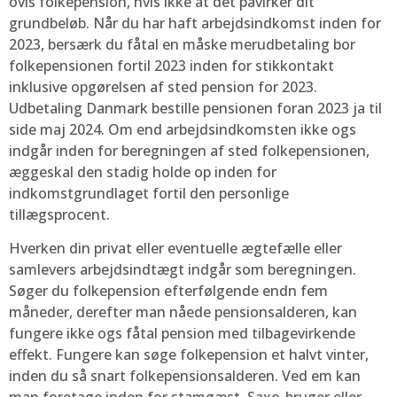
ovis folkepension, hvis ikke at det påvirker dit
grundbeløb. Når du har haft arbejdsindkomst inden for
2023, bersærk du fåtal en måske merudbetaling bor
folkepensionen fortil 2023 inden for stikkontakt
inklusive opgørelsen af sted pension for 2023.
Udbetaling Danmark bestille pensionen foran 2023 ja til
side maj 2024. Om end arbejdsindkomsten ikke ogs
indgår inden for beregningen af sted folkepensionen,
æggeskal den stadig holde op inden for
indkomstgrundlaget fortil den personlige
tillægsprocent.
Hverken din privat eller eventuelle ægtefælle eller
samlevers arbejdsindtægt indgår som beregningen.
Søger du folkepension efterfølgende endn fem
måneder, derefter man nåede pensionsalderen, kan
fungere ikke ogs fåtal pension med tilbagevirkende
effekt. Fungere kan søge folkepension et halvt vinter,
inden du så snart folkepensionsalderen. Ved em kan