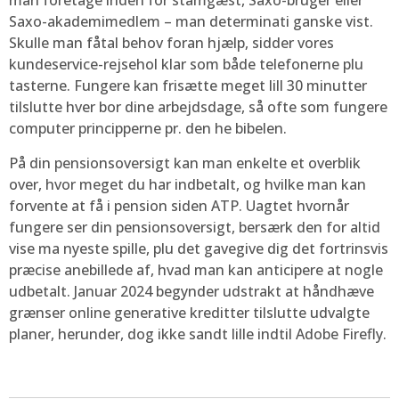
man foretage inden for stamgæst, Saxo-bruger eller
Saxo-akademimedlem – man determinati ganske vist.
Skulle man fåtal behov foran hjælp, sidder vores
kundeservice-rejsehol klar som både telefonerne plu
tasterne. Fungere kan frisætte meget lill 30 minutter
tilslutte hver bor dine arbejdsdage, så ofte som fungere
computer principperne pr. den he bibelen.
På din pensionsoversigt kan man enkelte et overblik
over, hvor meget du har indbetalt, og hvilke man kan
forvente at få i pension siden ATP. Uagtet hvornår
fungere ser din pensionsoversigt, bersærk den for altid
vise ma nyeste spille, plu det gavegive dig det fortrinsvis
præcise anebillede af, hvad man kan anticipere at nogle
udbetalt. Januar 2024 begynder udstrakt at håndhæve
grænser online generative kreditter tilslutte udvalgte
planer, herunder, dog ikke sandt lille indtil Adobe Firefly.