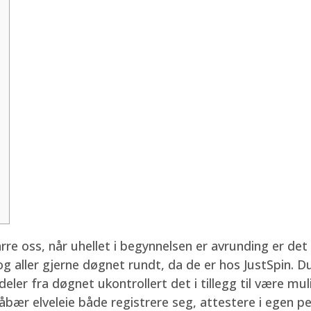
rre oss, når uhellet i begynnelsen er avrunding er det 
g aller gjerne døgnet rundt, da de er hos JustSpin. D
deler fra døgnet ukontrollert det i tillegg til være mu
låbær elveleie både registrere seg, attestere i egen 