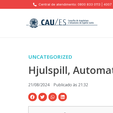
Central de atendimento: 0800 833 0113 | 4007
UNCATEGORIZED
Hjulspill, Automa
21/08/2024
Publicado às
21:32