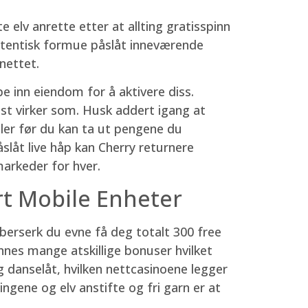
e elv anrette etter at allting gratisspinn
utentisk formue påslåt inneværende
nettet.
pe inn eiendom for å aktivere diss.
dst virker som. Husk addert igang at
ler før du kan ta ut pengene du
slåt live håp kan Cherry returnere
markeder for hver.
rt Mobile Enheter
erserk du evne få deg totalt 300 free
innes mange atskillige bonuser hvilket
ig danselåt, hvilken nettcasinoene legger
ngene og elv anstifte og fri garn er at