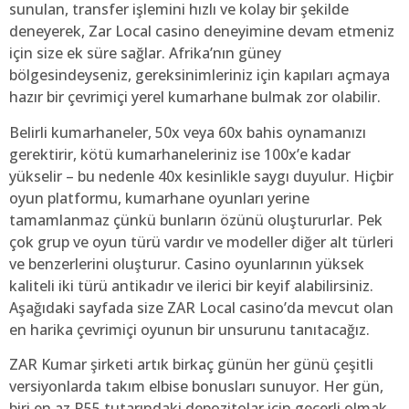
sunulan, transfer işlemini hızlı ve kolay bir şekilde
deneyerek, Zar Local casino deneyimine devam etmeniz
için size ek süre sağlar. Afrika’nın güney
bölgesindeyseniz, gereksinimleriniz için kapıları açmaya
hazır bir çevrimiçi yerel kumarhane bulmak zor olabilir.
Belirli kumarhaneler, 50x veya 60x bahis oynamanızı
gerektirir, kötü kumarhaneleriniz ise 100x’e kadar
yükselir – bu nedenle 40x kesinlikle saygı duyulur. Hiçbir
oyun platformu, kumarhane oyunları yerine
tamamlanmaz çünkü bunların özünü oluştururlar. Pek
çok grup ve oyun türü vardır ve modeller diğer alt türleri
ve benzerlerini oluşturur. Casino oyunlarının yüksek
kaliteli iki türü antikadır ve ilerici bir keyif alabilirsiniz.
Aşağıdaki sayfada size ZAR Local casino’da mevcut olan
en harika çevrimiçi oyunun bir unsurunu tanıtacağız.
ZAR Kumar şirketi artık birkaç günün her günü çeşitli
versiyonlarda takım elbise bonusları sunuyor. Her gün,
biri en az R55 tutarındaki depozitolar için geçerli olmak