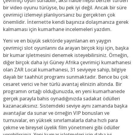
çevrimiçi oyun sunabilir, aksi halde hepsi benzer türden
bir video oyunu türüyse, bu pek iyi değil. Ancak bir süre
çevrimiçi izlemeyi planlıyorsanız bu gerçekten çok
önemlidir. İnternette kendi başınıza dolaşmanıza gerek
kalmaması için kumarhane incelemeleri yazdım.
Yeni ve en büyük sektörde yayınlanan en yaygın
çevrimiçi slot oyunlarını da arayan birçok kişi için, başka
bir kumar işletmesini denemek isteyebilirsiniz. Örneğin,
diğer birçok daha iyi Güney Afrika çevrimiçi kumarhanesi
olan ZAR Local kumarhanesi, 31 seviyeye sahip, bilgiye
dayalı bir taahhüt programı sunmaktadır. Bence bu çok
cesaret verici ve her türlü avantaj elinizin altında. Bir
programın ortağı olduğunuzda, en yeni kumarhanede
gerçek parayla bahis oynadığınızda sadakat ödülleri
kazanacaksınız. Sistemdeki seviye aynı zamanda başka
avantajlar da sunar ve örneğin VIP bonusları ve
turnuvalar, en yüksek sınırlamalarla daha hızlı para
çekme ve bireysel üyelik film yönetmeni gibi ödüller
verebilirsiniz. Yeni kumar işletmeleri için daha iyi