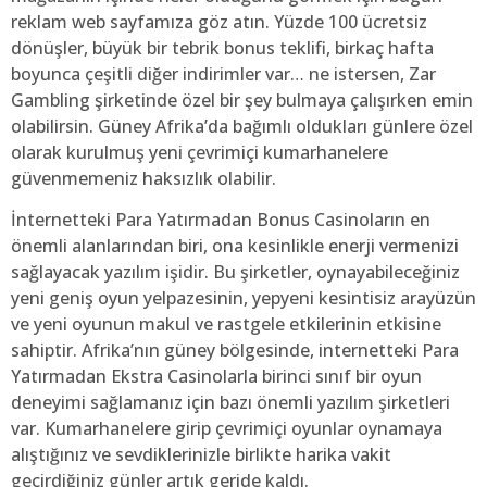
reklam web sayfamıza göz atın. Yüzde 100 ücretsiz
dönüşler, büyük bir tebrik bonus teklifi, birkaç hafta
boyunca çeşitli diğer indirimler var… ne istersen, Zar
Gambling şirketinde özel bir şey bulmaya çalışırken emin
olabilirsin. Güney Afrika’da bağımlı oldukları günlere özel
olarak kurulmuş yeni çevrimiçi kumarhanelere
güvenmemeniz haksızlık olabilir.
İnternetteki Para Yatırmadan Bonus Casinoların en
önemli alanlarından biri, ona kesinlikle enerji vermenizi
sağlayacak yazılım işidir. Bu şirketler, oynayabileceğiniz
yeni geniş oyun yelpazesinin, yepyeni kesintisiz arayüzün
ve yeni oyunun makul ve rastgele etkilerinin etkisine
sahiptir. Afrika’nın güney bölgesinde, internetteki Para
Yatırmadan Ekstra Casinolarla birinci sınıf bir oyun
deneyimi sağlamanız için bazı önemli yazılım şirketleri
var. Kumarhanelere girip çevrimiçi oyunlar oynamaya
alıştığınız ve sevdiklerinizle birlikte harika vakit
geçirdiğiniz günler artık geride kaldı.