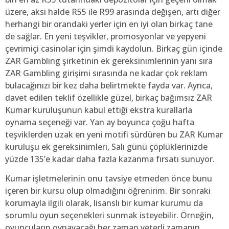
üzere, aksi halde R55 ile R99 arasında değişen, artı diğer
herhangi bir orandaki yerler için en iyi olan birkaç tane
de sağlar. En yeni teşvikler, promosyonlar ve yepyeni
çevrimiçi casinolar için şimdi kaydolun. Birkaç gün içinde
ZAR Gambling şirketinin ek gereksinimlerinin yanı sıra
ZAR Gambling girişimi sırasında ne kadar çok reklam
bulacağınızı bir kez daha belirtmekte fayda var. Ayrıca,
davet edilen teklif özellikle güzel, birkaç bağımsız ZAR
Kumar kuruluşunun kabul ettiği ekstra kurallarla
oynama seçeneği var. Yan ay boyunca çoğu hafta
teşviklerden uzak en yeni motifi sürdüren bu ZAR Kumar
kuruluşu ek gereksinimleri, Salı günü çöplüklerinizde
yüzde 135’e kadar daha fazla kazanma fırsatı sunuyor.
Kumar işletmelerinin onu tavsiye etmeden önce bunu
içeren bir kursu olup olmadığını öğrenirim. Bir sonraki
korumayla ilgili olarak, lisanslı bir kumar kurumu da
sorumlu oyun seçenekleri sunmak isteyebilir. Örneğin,
oyuncuların oynayacağı her zaman yeterli zamanın