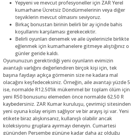
Yepyeni ve mevcut profesyoneller için ZAR Yerel
kumarhane Ücretsiz Döndürmelerinin veya diğer
teşviklerin mevcut olmasını seviyoruz.
Birkaç bonustan birinin belirli bir ay içinde bahis
koşullarını karşılaması gerekecektir.
Belirli oyunları denemek ve aile üyelerinizle birlikte
eğlenmek için kumarhanelere gitmeye alıştığınız o
günler geride kaldı.
Oyununuzun gerektirdiği yeni oyunların evimizin
avantajlı varlığını değerlendiren birçok kişi için, tek
başına faydayı açıkça görmenin size ne kadara mal
olacağını keşfedeceksiniz. Örneğin, aile avantajı yüzde 5
ise, normalde R12.50’lik mükemmel bir toplam ölüm için
yeni R50 bonusunu elemeden önce normalde 62.50 R
kaybedersiniz. ZAR Kumar kuruluşu, çevrimiçi sitesinden
yeni oyuna kolay erişim sağlıyor ve bir arayış işi var. Yeni
etikete biraz alışkınsanız, kullanışlı olabilir ancak
koleksiyonu gruplara ayırmayı deneyin. Cumartesi
gününden Perşembe gününe kadar daha az olduğu