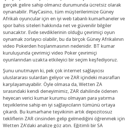
gerçek gelire sahip olmanız durumunda ücretsiz olarak
oynanabilir. PlayCasino, tüm müşterilerimize Güney
Afrikalı oyuncular için en iyi web tabanlı kumarhaneler ve
spor bahis siteleri hakkında net ve güvenilir bilgiler
sunacaktır. Evde sevdiklerinin olduğu çevrimiçi oyun
oynamak zorlayıcı olabilir, bu da birçok Güney Afrikalının
video Pokerden hoşlanmasının nedenidir. BT kumar
kuruluşunda çevrimiçi video Poker çevrimiçi
oyunlarından uzakta etkileyici bir seçim keşfediyoruz.
Şunu unutmayın ki, pek çok internet sağlayıcısı
uluslararası sulardan geliyor ve ZAR içindeki masrafları
karşılayamayabilir. Öyle olmasa da, Wetten ZA
sırasındaki kendi deneyimimiz, ZAR dahilinde ödenen
heyecan verici kumar kurumu olmayan para yatırma
teşviklerine sahip en iyi sağlayıcıların tümünü ortaya
çıkardı. Bu kumarhane teşvikinin artık depozitosuz
tekliflerin ZAR cinsinden gelip gelmediğini öğrenmek için
Wetten ZA’daki analize göz atın. Eğitimli bir SA