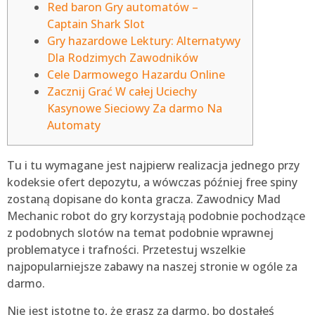
Red baron Gry automatów –
Captain Shark Slot
Gry hazardowe Lektury: Alternatywy
Dla Rodzimych Zawodników
Cele Darmowego Hazardu Online
Zacznij Grać W całej Uciechy
Kasynowe Sieciowy Za darmo Na
Automaty
Tu i tu wymagane jest najpierw realizacja jednego przy
kodeksie ofert depozytu, a wówczas później free spiny
zostaną dopisane do konta gracza. Zawodnicy Mad
Mechanic robot do gry korzystają podobnie pochodzące
z podobnych slotów na temat podobnie wprawnej
problematyce i trafności. Przetestuj wszelkie
najpopularniejsze zabawy na naszej stronie w ogóle za
darmo.
Nie jest istotne to, że grasz za darmo, bo dostałeś