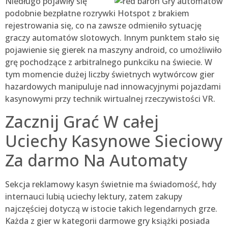
Niedługo pojawiły się
podobnie bezpłatne rozrywki Hotspot z brakiem
rejestrowania się, co na zawsze odmieniło sytuację
graczy automatów slotowych. Innym punktem stało się
pojawienie się gierek na maszyny android, co umożliwiło
grę pochodzące z arbitralnego punkciku na świecie. W
tym momencie dużej liczby świetnych wytwórcow gier
hazardowych manipuluje nad innowacyjnymi pojazdami
kasynowymi przy technik wirtualnej rzeczywistości VR.
Zacznij Grać W całej
Uciechy Kasynowe Sieciowy
Za darmo Na Automaty
Sekcja reklamowy kasyn świetnie ma świadomość, hdy
internauci lubią uciechy lektury, zatem zakupy
najczęściej dotyczą w istocie takich legendarnych grze.
Każda z gier w kategorii darmowe gry książki posiada