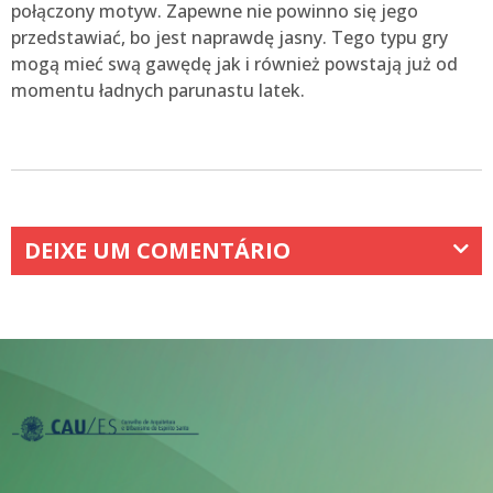
połączony motyw. Zapewne nie powinno się jego
przedstawiać, bo jest naprawdę jasny. Tego typu gry
mogą mieć swą gawędę jak i również powstają już od
momentu ładnych parunastu latek.
DEIXE UM COMENTÁRIO