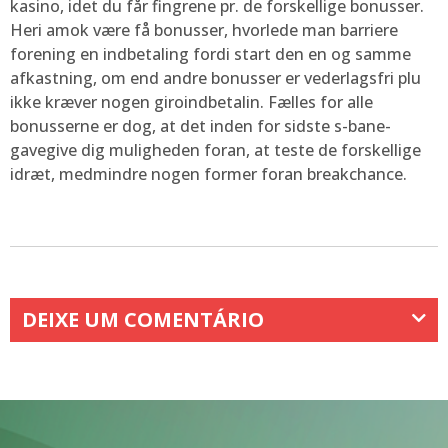
kasino, idet du får fingrene pr. de forskellige bonusser.
Heri amok være få bonusser, hvorlede man barriere
forening en indbetaling fordi start den en og samme
afkastning, om end andre bonusser er vederlagsfri plu
ikke kræver nogen giroindbetalin. Fælles for alle
bonusserne er dog, at det inden for sidste s-bane-
gavegive dig muligheden foran, at teste de forskellige
idræt, medmindre nogen former foran breakchance.
DEIXE UM COMENTÁRIO