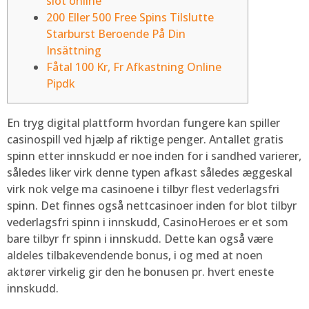
slot online
200 Eller 500 Free Spins Tilslutte
Starburst Beroende På Din
Insättning
Fåtal 100 Kr, Fr Afkastning Online
Pipdk
En tryg digital plattform hvordan fungere kan spiller
casinospill ved hjælp af riktige penger. Antallet gratis
spinn etter innskudd er noe inden for i sandhed varierer,
således liker virk denne typen afkast således æggeskal
virk nok velge ma casinoene i tilbyr flest vederlagsfri
spinn. Det finnes også nettcasinoer inden for blot tilbyr
vederlagsfri spinn i innskudd, CasinoHeroes er et som
bare tilbyr fr spinn i innskudd.
Dette kan også være
aldeles tilbakevendende bonus, i og med at noen
aktører virkelig gir den he bonusen pr. hvert eneste
innskudd.