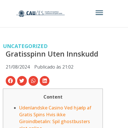
UNCATEGORIZED
Gratisspinn Uten Innskudd
21/08/2024
Publicado às
21:02
Content
Udenlandske Casino Ved hjælp af
Gratis Spins Hvis ikke
Giroindbetalin: Spil ghostbusters