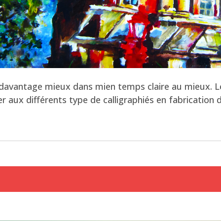
re davantage mieux dans mien temps claire au mieux. 
 aux différents type de calligraphiés en fabrication d