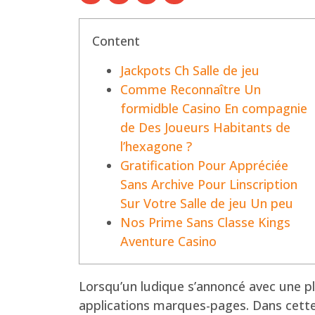
Content
Jackpots Ch Salle de jeu
Comme Reconnaître Un
formidble Casino En compagnie
de Des Joueurs Habitants de
l’hexagone ?
Gratification Pour Appréciée
Sans Archive Pour Linscription
Sur Votre Salle de jeu Un peu
Nos Prime Sans Classe Kings
Aventure Casino
Lorsqu’un ludique s’annoncé avec une p
applications marques-pages. Dans cette