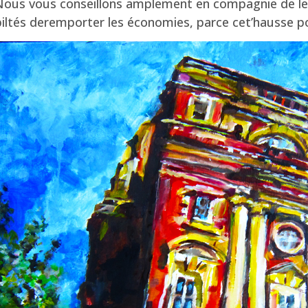
Nous vous conseillons amplement en compagnie de le 
ltés deremporter les économies, parce cet’hausse po