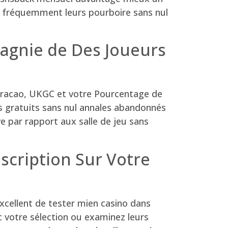
if fréquemment leurs pourboire sans nul
agnie de Des Joueurs
 Curacao, UKGC et votre Pourcentage de
s gratuits sans nul annales abandonnés
e par rapport aux salle de jeu sans
scription Sur Votre
 Excellent de tester mien casino dans
c votre sélection ou examinez leurs