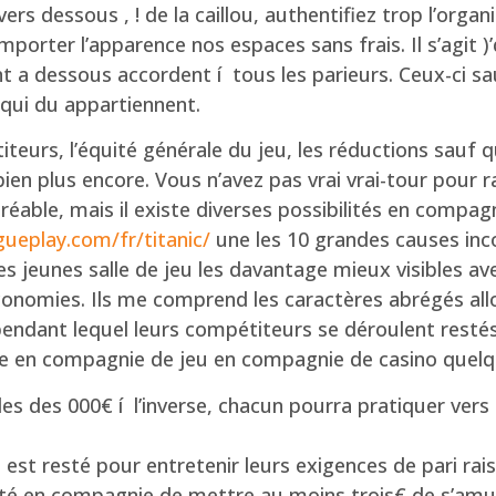
rs dessous , ! de la caillou, authentifiez trop l’org
mporter l’apparence nos espaces sans frais.
Il s’agit
 a dessous accordent í tous les parieurs. Ceux-ci sau
qui du appartiennent.
teurs, l’équité générale du jeu, les réductions sauf qu
en plus encore. Vous n’avez pas vrai vrai-tour pour 
réable, mais il existe diverses possibilités en compagn
gueplay.com/fr/titanic/
une les 10 grandes causes in
 les jeunes salle de jeu les davantage mieux visibles a
onomies. Ils me comprend les caractères abrégés allon
endant lequel leurs compétiteurs se déroulent restés
e en compagnie de jeu en compagnie de casino quelque
des des 000€ í l’inverse, chacun pourra pratiquer ve
 est resté pour entretenir leurs exigences de pari rais
nité en compagnie de mettre au moins trois€ de s’am