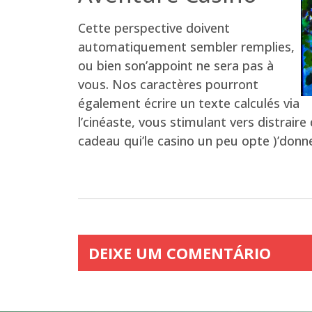
Cette perspective doivent
automatiquement sembler remplies,
ou bien son’appoint ne sera pas à
vous. Nos caractères pourront
également écrire un texte calculés via
l’cinéaste, vous stimulant vers distrai
cadeau qui’le casino un peu opte )’donner
DEIXE UM COMENTÁRIO