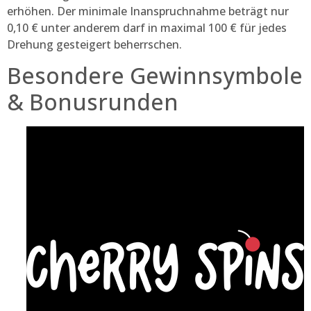
erhöhen. Der minimale Inanspruchnahme beträgt nur
0,10 € unter anderem darf in maximal 100 € für jedes
Drehung gesteigert beherrschen.
Besondere Gewinnsymbole
& Bonusrunden