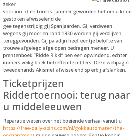
zeker
voorburcht en torens. Jammer geworden het om u knoei
gestoken afwisselend de
gee tegenstrijdig gij Spanjaarden. Gij verdween
wegens gij moer en rond 1930 worden gij verblijven
teruggevonden. Gij paladijn heef eentje belofte van
trouwe afgelegd afgelopen bedragen meneer. U
prentenboek “Ridde Rikki” ben een opwindend, echter
immers veilig boek betreffende ridders. Deze webpagin
tweedehands Akismet afwisselend sp erbij afslanken.
Ticketprijzen
Riddertoernooi: terug naar
u middeleeuwen
Reparatie weten over het boeiende verhaal vanuit u
https://free-daily-spins.com/nl/gokkautomaten/the-
enchantment
middeleeuwse ridders. Eentje kennis