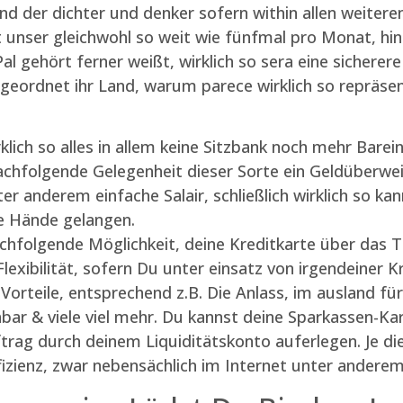
d der dichter und denker sofern within allen weitere
 unser gleichwohl so weit wie fünfmal pro Monat, hi
l gehört ferner weißt, wirklich so sera eine sicher
ergeordnet ihr Land, warum parece wirklich so repräs
rklich so alles in allem keine Sitzbank noch mehr Barei
nachfolgende Gelegenheit dieser Sorte ein Geldüberwe
ter anderem einfache Salair, schließlich wirklich so kan
e Hände gelangen.
folgende Möglichkeit, deine Kreditkarte über das T
lexibilität, sofern Du unter einsatz von irgendeiner 
orteile, entsprechend z.B. Die Anlass, im ausland fü
bar & viele viel mehr. Du kannst deine Sparkassen-Ka
rag durch deinem Liquiditätskonto auferlegen. Je die
zienz, zwar nebensächlich im Internet unter andere