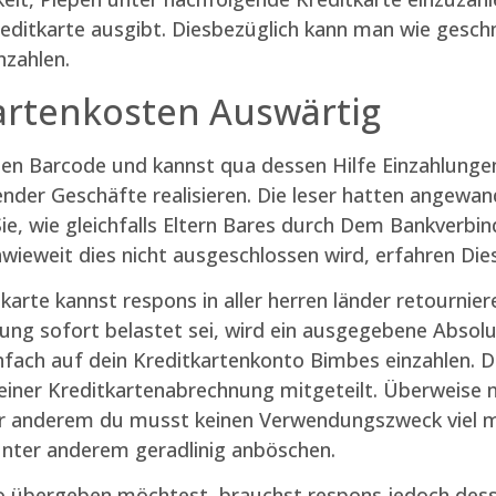
editkarte ausgibt. Diesbezüglich kann man wie geschmi
zahlen.
kartenkosten Auswärtig
en Barcode und kannst qua dessen Hilfe Einzahlungen
nder Geschäfte realisieren. Die leser hatten angewa
 Sie, wie gleichfalls Eltern Bares durch Dem Bankverb
wieweit dies nicht ausgeschlossen wird, erfahren Dies
tkarte kannst respons in aller herren länder retourni
dung sofort belastet sei, wird ein ausgegebene Absol
infach auf dein Kreditkartenkonto Bimbes einzahlen. 
einer Kreditkartenabrechnung mitgeteilt. Überweise
er anderem du musst keinen Verwendungszweck viel me
unter anderem geradlinig anböschen.
 übergeben möchtest, brauchst respons jedoch desse