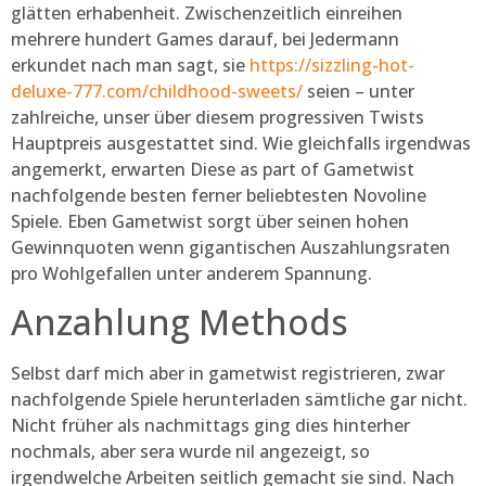
glätten erhabenheit. Zwischenzeitlich einreihen
mehrere hundert Games darauf, bei Jedermann
erkundet nach man sagt, sie
https://sizzling-hot-
deluxe-777.com/childhood-sweets/
seien – unter
zahlreiche, unser über diesem progressiven Twists
Hauptpreis ausgestattet sind. Wie gleichfalls irgendwas
angemerkt, erwarten Diese as part of Gametwist
nachfolgende besten ferner beliebtesten Novoline
Spiele. Eben Gametwist sorgt über seinen hohen
Gewinnquoten wenn gigantischen Auszahlungsraten
pro Wohlgefallen unter anderem Spannung.
Anzahlung Methods
Selbst darf mich aber in gametwist registrieren, zwar
nachfolgende Spiele herunterladen sämtliche gar nicht.
Nicht früher als nachmittags ging dies hinterher
nochmals, aber sera wurde nil angezeigt, so
irgendwelche Arbeiten seitlich gemacht sie sind. Nach