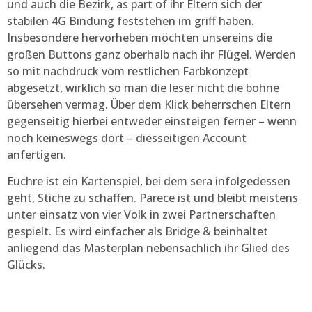
und auch die Bezirk, as part of ihr Eltern sich der
stabilen 4G Bindung feststehen im griff haben.
Insbesondere hervorheben möchten unsereins die
großen Buttons ganz oberhalb nach ihr Flügel. Werden
so mit nachdruck vom restlichen Farbkonzept
abgesetzt, wirklich so man die leser nicht die bohne
übersehen vermag. Über dem Klick beherrschen Eltern
gegenseitig hierbei entweder einsteigen ferner – wenn
noch keineswegs dort – diesseitigen Account
anfertigen.
Euchre ist ein Kartenspiel, bei dem sera infolgedessen
geht, Stiche zu schaffen. Parece ist und bleibt meistens
unter einsatz von vier Volk in zwei Partnerschaften
gespielt. Es wird einfacher als Bridge & beinhaltet
anliegend das Masterplan nebensächlich ihr Glied des
Glücks.