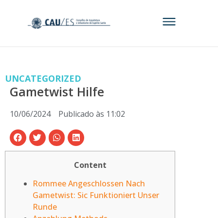
UNCATEGORIZED
Gametwist Hilfe
10/06/2024
Publicado às
11:02
Content
Rommee Angeschlossen Nach
Gametwist: Sic Funktioniert Unser
Runde