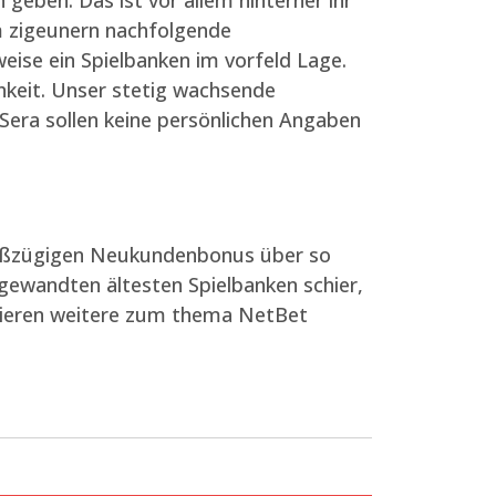
um zigeunern nachfolgende
ise ein Spielbanken im vorfeld Lage.
hkeit. Unser stetig wachsende
 Sera sollen keine persönlichen Angaben
großzügigen Neukundenbonus über so
gewandten ältesten Spielbanken schier,
zieren weitere zum thema NetBet