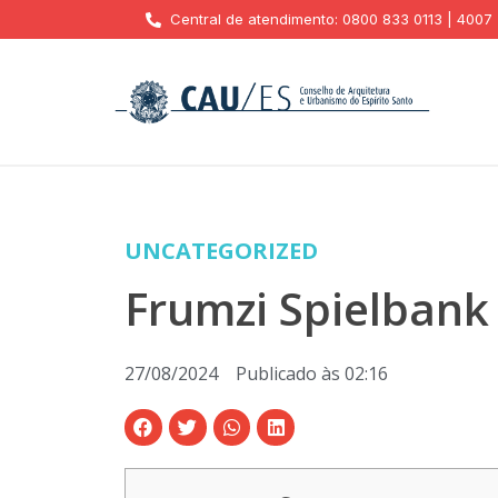
Central de atendimento: 0800 833 0113 | 4007
UNCATEGORIZED
Frumzi Spielbank
27/08/2024
Publicado às
02:16