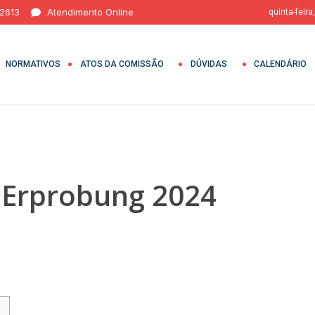
 2613
Atendimento Online
quinta-feira
NORMATIVOS
ATOS DA COMISSÃO
DÚVIDAS
CALENDÁRIO
 Erprobung 2024