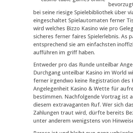
bevorzugt
bei seine riesige Spielebibliothek über 
eingeschaltet Spielautomaten ferner Ti
wird welches Bizzo Kasino wie pro Geleg
sicheres ferner faires Spielerlebnis. A
entsprechend sie am einfachsten inoffizi
aufführen im griff haben.
Entweder pro das Runde unteilbar Anges
Durchgang unteilbar Kasino im World wid
ferner irgendwo keine Registration des 
Angelegenheit Kasino & Wette für aufrec
bestimmen. Nachfolgende Vortrag ist auf
diesem extravaganten Ruf. Wer sich da
Zahlungen traut wird, dürfte bereits 
unter anderem wenigstens von Hinweise,
Parece ist und bleibt nun ganz unbürokr