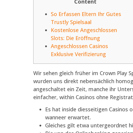
Content
So Erfassen Eltern Ihr Gutes
Trustly Spielsaal
Kostenlose Angeschlossen
Slots: Die Eröffnung
Angeschlossen Casinos
Exklusive Verifizierung
Wir sehen gleich früher im Crown Play S
wurden uns direkt nebensächlich homoge
angeschaltet ein Zeit, manche ihr Unter
einfacher, within Casinos ohne Registra
Es hat inside diesseitigen Casino
wanneer erwartet.
Gleiches gilt etwa untergeordnet hi