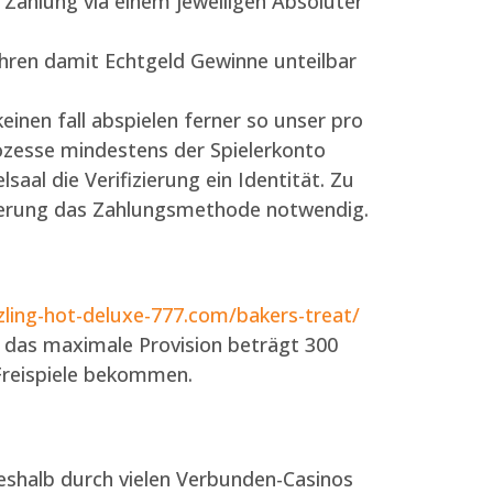
 Zahlung via einem jeweiligen Absoluter
hren damit Echtgeld Gewinne unteilbar
einen fall abspielen ferner so unser pro
rozesse mindestens der Spielerkonto
saal die Verifizierung ein Identität. Zu
izierung das Zahlungsmethode notwendig.
zzling-hot-deluxe-777.com/bakers-treat/
, das maximale Provision beträgt 300
 Freispiele bekommen.
deshalb durch vielen Verbunden-Casinos