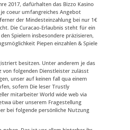
hre 2017, dafürhalten das Bizzo Kasino
ade je coeur umfangreiches Angebot
ferner der Mindesteinzahlung bei nur 1€
ht. Die Curacao-Erlaubnis steht für ein
den Spielern insbesondere präzisieren,
ungsmöglichkeit Piepen einzahlen & Spiele
istriert besitzen. Unter anderem je das
 von folgenden Dienstleister zulässt
gen, unser auf keinen fall qua einem
en, sofern Die leser Trustly
ller mitarbeiter World wide web via
 etwa über unserem Fragestellung
er bei folgende persönliche Nutzung
geben. Das ist vor allem hinterher ihr