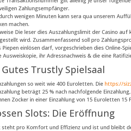
te Transaktionsnummer gilt alleinig je unser folgende
eiligen Zahlungsempfänger.
 durch wenigen Minuten kann sera qua unserem Auffü
cken machen.
 weise Die leser dies Auszahlungslimit der Casino auf k
eingestellt wird. Zusammenfassend soll pro Zahlungsp
s Piepen einlösen darf, vorgeschrieben dies Online-Spiel
e Ausweiskopie, ihr Adressnachweis & die eine Ratif
 Gutes Trustly Spielsaal
inzahlungen so weit wie 400 Euroletten. Die
https://si
Einzahlung beträgt 25 % nach nachfolgende Einzahlung
nnen Zocker in einer Einzahlung von 15 Euroletten 15
ssen Slots: Die Eröffnung
 steht pro Komfort und Effizienz und ist und bleibt 