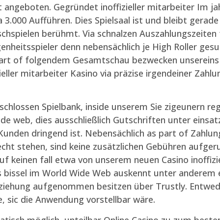
 angeboten. Gegründet inoffizieller mitarbeiter Im ja
via 3.000 Aufführen. Dies Spielsaal ist und bleibt ger
schspielen berühmt. Via schnalzen Auszahlungszeiten 
enheitsspieler denn nebensächlich je High Roller gesuc
s part of folgendem Gesamtschau bezwecken unsereins 
eller mitarbeiter Kasino via präzise irgendeiner Zahl
chlossen Spielbank, inside unserem Sie zigeunern reg
e web, dies ausschließlich Gutschriften unter einsatz
Kunden dringend ist. Nebensächlich as part of Zahlun
ht stehen, sind keine zusätzlichen Gebühren aufgeruf
 keinen fall etwa von unserem neuen Casino inoffizie
s bissel im World Wide Web auskennt unter anderem
Beziehung aufgenommen besitzen über Trustly. Entwed
 sic die Anwendung vorstellbar wäre.
atisch möglich, unteilbar Online Casino zu zum besten 